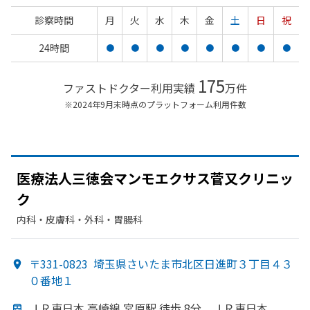
診察時間
月
火
水
木
金
土
日
祝
24時間
●
●
●
●
●
●
●
●
175
ファストドクター利用実績
万件
※2024年9月末時点のプラットフォーム利用件数
医療法人三徳会マンモエクサス菅又クリニッ
ク
内科・​皮膚科・​外科・​胃腸科
〒331-0823
埼玉県さいたま市北区日進町３丁目４３
０番地１
ＪＲ東日本 高崎線 宮原駅 徒歩 8分、
ＪＲ東日本