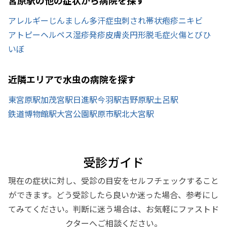
アレルギー
じんましん
多汗症
虫刺され
帯状疱疹
ニキビ
アトピー
ヘルペス
湿疹
発疹
皮膚炎
円形脱毛症
火傷
とびひ
いぼ
近隣エリアで水虫の病院を探す
東宮原駅
加茂宮駅
日進駅
今羽駅
吉野原駅
土呂駅
鉄道博物館駅
大宮公園駅
原市駅
北大宮駅
受診ガイド
現在の症状に対し、受診の目安をセルフチェックすること
ができます。どう受診したら良いか迷った場合、参考にし
てみてください。判断に迷う場合は、お気軽にファストド
クターへご相談ください。