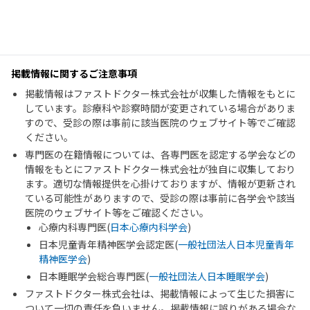
掲載情報に関するご注意事項
掲載情報はファストドクター株式会社が収集した情報をもとに
しています。診療科や診察時間が変更されている場合がありま
すので、受診の際は事前に該当医院のウェブサイト等でご確認
ください。
専門医の在籍情報については、各専門医を認定する学会などの
情報をもとにファストドクター株式会社が独自に収集しており
ます。適切な情報提供を心掛けておりますが、情報が更新され
ている可能性がありますので、受診の際は事前に各学会や該当
医院のウェブサイト等をご確認ください。
心療内科専門医(
日本心療内科学会
)
日本児童青年精神医学会認定医(
一般社団法人日本児童青年
精神医学会
)
日本睡眠学会総合専門医(
一般社団法人日本睡眠学会
)
ファストドクター株式会社は、掲載情報によって生じた損害に
ついて一切の責任を負いません。掲載情報に誤りがある場合な