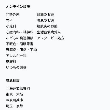
オンライン診療
発熱外来
頭痛のお薬
内科
喘息のお薬
小児科
膀胱炎のお薬
心療内科・精神科
生活習慣病外来
こどもの発達相談
アフターピル処方
不眠症・睡眠障害
胃腸炎・腹痛・下痢
アレルギー科
皮膚科
いつものお薬
救急往診
北海道
愛知
福岡
東京
大阪
神奈川
兵庫
埼玉
京都