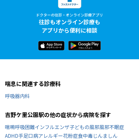
ドクターの往診・オンライン診療アプリ
往診もオンライン診療も
アプリから便利に相談
喘息に関連する診療科
呼吸器内科
吉野ケ里公園駅の他の症状から病院を探す
喘鳴
呼吸困難
インフルエンザ
子どもの風邪
風邪
不眠症
ADHD
手足口病
アレルギー
花粉症
食中毒
じんましん