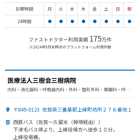
診察時間
月
火
水
木
金
土
日
祝
24時間
●
●
●
●
●
●
●
●
175
ファストドクター利用実績
万件
※2024年9月末時点のプラットフォーム利用件数
医療法人三樹会三樹病院
内科・​消化器科・​呼吸器内科・​外科・​整形外科・​胃腸科・​呼吸
器科・​肛門科・​リハビリテーション・​循環器科
〒849-0123
佐賀県三養基郡上峰町坊所２７６番地１
西鉄バス
（佐賀～久留米
（神埼経由））
下津毛バス停より、
上峰役場方
へ
徒歩１０分。
上峰役場横。