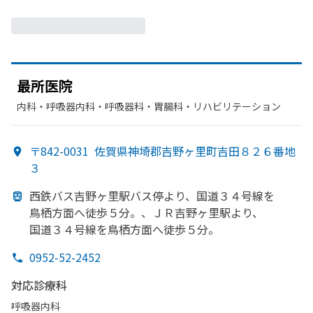
最所医院
内科・​呼吸器内科・​呼吸器科・​胃腸科・​リハビリテーション
〒842-0031
佐賀県神埼郡吉野ヶ里町吉田８２６番地
３
西鉄バス吉野ヶ里駅バス停より、
国道３４号線を
鳥栖方
面へ
徒歩５分。、
ＪＲ吉野ヶ里駅より、
国道３４号線を
鳥栖方
面へ
徒歩５分。
0952-52-2452
対応診療科
呼吸器内科