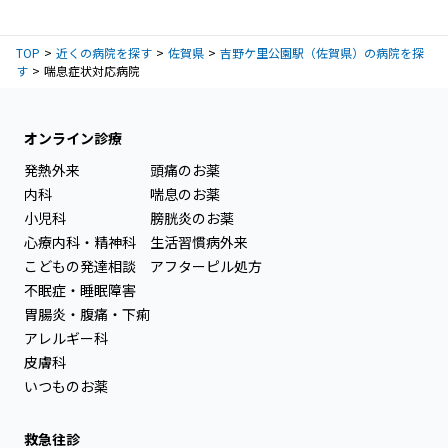
TOP
近くの病院を探す
佐賀県
吉野ケ里公園駅（佐賀県）の病院を探
す
喘息症状対応病院
オンライン診療
発熱外来
頭痛のお薬
内科
喘息のお薬
小児科
膀胱炎のお薬
心療内科・精神科
生活習慣病外来
こどもの発達相談
アフターピル処方
不眠症・睡眠障害
胃腸炎・腹痛・下痢
アレルギー科
皮膚科
いつものお薬
救急往診