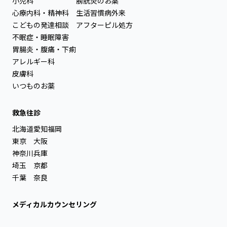
小児科
膀胱炎のお薬
心療内科・精神科
生活習慣病外来
こどもの発達相談
アフターピル処方
不眠症・睡眠障害
胃腸炎・腹痛・下痢
アレルギー科
皮膚科
いつものお薬
救急往診
北海道
愛知
福岡
東京
大阪
神奈川
兵庫
埼玉
京都
千葉
奈良
メディカルカウンセリング