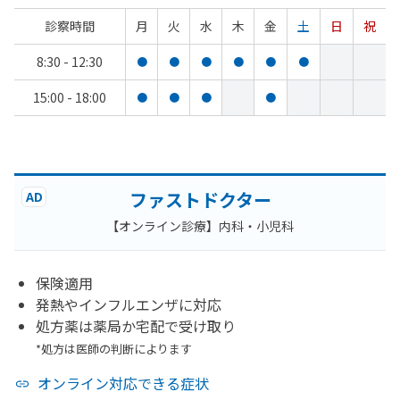
診察時間
月
火
水
木
金
土
日
祝
8:30 - 12:30
●
●
●
●
●
●
15:00 - 18:00
●
●
●
●
ファストドクター
AD
【オンライン診療】内科・小児科
保険適用
発熱やインフルエンザに対応
処方薬は薬局か宅配で受け取り
*処方は医師の判断によります
オンライン対応できる症状