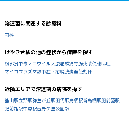
溶連菌に関連する診療科
内科
けやき台駅の他の症状から病院を探す
風邪
食中毒
ノロウイルス
腹痛
頭痛
胃腸炎
咳
便秘
嘔吐
マイコプラズマ
熱中症
下痢
膀胱炎
血便
動悸
近隣エリアで溶連菌の病院を探す
基山駅
立野駅
弥生が丘駅
田代駅
鳥栖駅
新鳥栖駅
肥前麓駅
肥前旭駅
中原駅
吉野ケ里公園駅