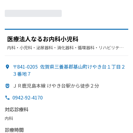
医療法人なる
お内科
小児科
内科・​小児科・​泌尿器科・​消化器科・​循環器科・​リハビリテー
ション
〒841-0205
佐賀県三養基郡基山町けやき台１丁目２
３番地７
ＪＲ鹿児島本線
けやき台駅から
徒歩２分
0942-92-4170
対応診療科
内科
診療時間