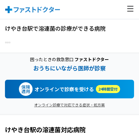
けやき台駅で溶連菌の診療ができる病院
困ったときの救急窓口
ファストドクター
おうちにいながら医師が診察
保険
オンラインで診察を受ける
24時間受付
適用
オンライン診療で対応できる症状・処方薬
けやき台駅
の
溶連菌
対応病院