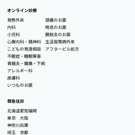
オンライン診療
発熱外来
頭痛のお薬
内科
喘息のお薬
小児科
膀胱炎のお薬
心療内科・精神科
生活習慣病外来
こどもの発達相談
アフターピル処方
不眠症・睡眠障害
胃腸炎・腹痛・下痢
アレルギー科
皮膚科
いつものお薬
救急往診
北海道
愛知
福岡
東京
大阪
神奈川
兵庫
埼玉
京都