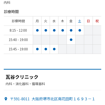
内科
診療時間
診察時間
月
火
水
木
金
土
日
祝
8:15 - 12:00
●
●
●
●
●
●
15:40 - 19:00
●
15:45 - 19:00
●
●
●
瓦谷クリニック
内科・​消化器科・​循環器科
〒591-8011
大阪府堺市北区南花田町１６９３－１