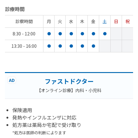
診療時間
診察時間
月
火
水
木
金
土
日
祝
8:30 - 12:00
●
●
●
●
●
●
13:30 - 16:00
●
●
●
●
●
ファストドクター
AD
【オンライン診療】内科・小児科
保険適用
発熱やインフルエンザに対応
処方薬は薬局か宅配で受け取り
*処方は医師の判断によります