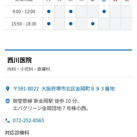
9:00 - 12:00
●
●
●
15:50 - 18:30
●
●
●
西川医院
内科・​小児科・​皮膚科
〒591-8022
大阪府堺市北区金岡町８９３番地
御堂筋線 新金岡駅 徒歩 10 分、
エバグリーン金岡団地７号棟の
西。
072-252-8565
対応診療科