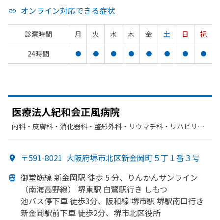
オンライン対応できる症状
診察時間
月
火
水
木
金
土
日
祝
24時間
●
●
●
●
●
●
●
●
医療法人紀和会正風病院
内科・​皮膚科・​消化器科・​整形外科・​リウマチ科・​リハビリテ
ーション・​放射線科・​循環器科・​麻酔科
〒591-8021
大阪府堺市北区新金岡町５丁１番３号
御堂筋線 新金岡駅 徒歩 5 分、
りんかんサンライン
（南海高野線）
堺東駅 白鷺駅行き しもつ
池バス停下車 徒歩3分、
阪和線 堺市駅 堺駅南口行き
新金岡駅前下車 徒歩2分、
堺市北区役所