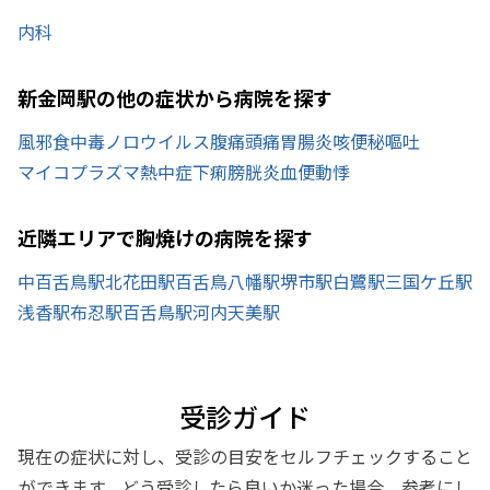
内科
新金岡駅の他の症状から病院を探す
風邪
食中毒
ノロウイルス
腹痛
頭痛
胃腸炎
咳
便秘
嘔吐
マイコプラズマ
熱中症
下痢
膀胱炎
血便
動悸
近隣エリアで胸焼けの病院を探す
中百舌鳥駅
北花田駅
百舌鳥八幡駅
堺市駅
白鷺駅
三国ケ丘駅
浅香駅
布忍駅
百舌鳥駅
河内天美駅
受診ガイド
現在の症状に対し、受診の目安をセルフチェックすること
ができます。どう受診したら良いか迷った場合、参考にし