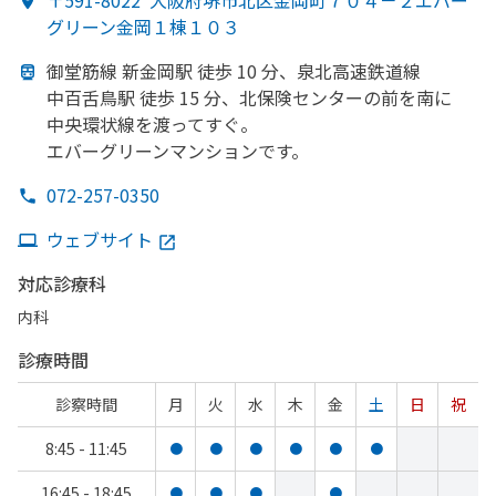
〒591-8022
大阪府堺市北区金岡町７０４－２エバー
グリーン金岡１棟１０３
御堂筋線 新金岡駅 徒歩 10 分、
泉北高速鉄道線
中百舌鳥駅 徒歩 15 分、
北保険センターの
前を
南に
中央環状線を
渡って
すぐ。
エバーグリーンマンションです。
072-257-0350
ウェブサイト
対応診療科
内科
診療時間
診察時間
月
火
水
木
金
土
日
祝
8:45 - 11:45
●
●
●
●
●
●
16:45 - 18:45
●
●
●
●