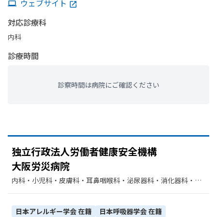
ウェブサイト
対応診療科
内科
診療時間
診察時間は病院にご確認ください
独立行政法人労働者健康安全機構
大阪労災病院
内科・​小児科・​皮膚科・​耳鼻咽喉科・​泌尿器科・​消化器科・​精
神科・神経科・​形成外科・​外科・​整形外科・​脳神経外科・​心臓
血管外科・​産婦人科・​眼科・​リハビリテーション・​放射線科・​
臨床検査・病理診断・​麻酔科・​歯科口腔外科・​歯科・​循環器
日本アレルギー学会
在籍
日本呼吸器学会
在籍