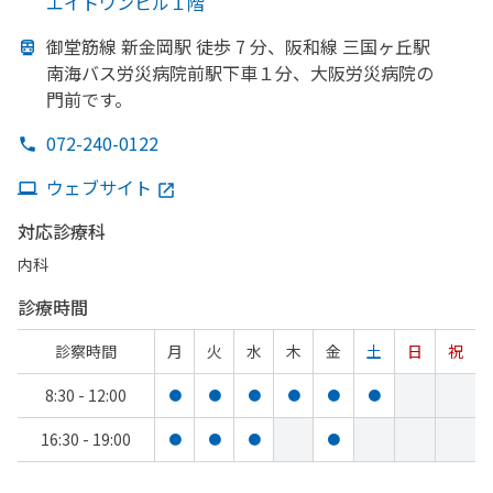
エイトワンビル１階
御堂筋線 新金岡駅 徒歩 7 分、
阪和線 三国ヶ丘駅
南海バス労災病院前駅下車１分、
大阪労災病院の
門前です。
072-240-0122
ウェブサイト
対応診療科
内科
診療時間
診察時間
月
火
水
木
金
土
日
祝
8:30 - 12:00
●
●
●
●
●
●
16:30 - 19:00
●
●
●
●