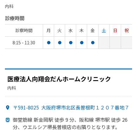
内科
診療時間
診察時間
月
火
水
木
金
土
日
祝
8:15 - 11:30
●
●
●
●
●
医療法人向翔会だん
ホームクリニック
内科
〒591-8025
大阪府堺市北区長曽根町１２０７番地７
御堂筋線 新金岡駅 徒歩 9 分、
阪和線 堺市駅 徒歩 26
分、
ウエルシア堺長曽根店の
右隣りと
なります。