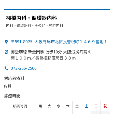
棚橋内科・循環器内科
内科・​循環器科・​その他・​神経内科
〒591-8025
大阪府堺市北区長曽根町１４６９番地１
御堂筋線 新金岡駅 徒歩10分 大阪労災病院の
南１００ｍ／長曽根郵便局西３０ｍ
072-256-2566
対応診療科
内科
診療時間
診察時間
月
火
水
木
金
土
日
祝