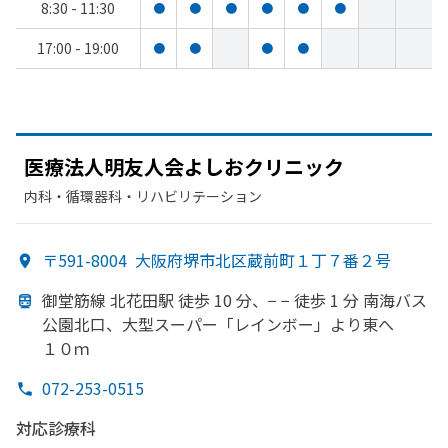
8:30 - 11:30
●
●
●
●
●
●
17:00 - 19:00
●
●
●
●
医療法人明友人会よし
おクリニック
内科・​循環器科・​リハビリテーション
〒591-8004
大阪府堺市北区蔵前町１丁７番２号
御堂筋線 北花田駅 徒歩 10 分、
− − 徒歩 1 分 南海バス
公園北口、
大型スーパー
「レインボー」より
東へ
１０ｍ
072-253-0515
対応診療科