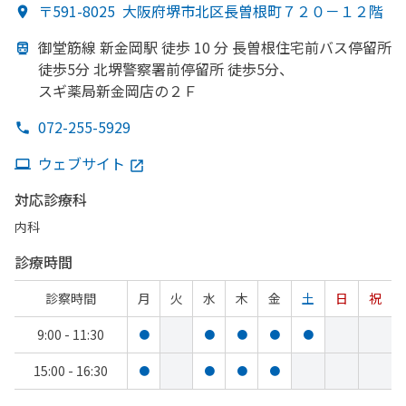
〒591-8025
大阪府堺市北区長曽根町７２０－１２階
御堂筋線 新金岡駅 徒歩 10 分 長曽根住宅前バス停留所
徒歩5分 北堺警察署前停留所 徒歩5分、
スギ薬局新金岡店の
２Ｆ
072-255-5929
ウェブサイト
対応診療科
内科
診療時間
診察時間
月
火
水
木
金
土
日
祝
9:00 - 11:30
●
●
●
●
●
15:00 - 16:30
●
●
●
●