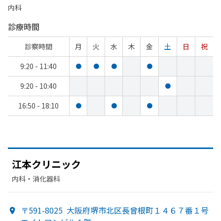
内科
診療時間
診察時間
月
火
水
木
金
土
日
祝
9:20 - 11:40
●
●
●
●
9:20 - 10:40
●
16:50 - 18:10
●
●
●
江本クリニック
内科・​消化器科
〒591-8025
大阪府堺市北区長曾根町１４６７番１号