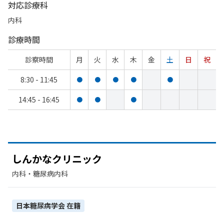
対応診療科
内科
診療時間
診察時間
月
火
水
木
金
土
日
祝
8:30 - 11:45
●
●
●
●
●
14:45 - 16:45
●
●
●
しんかな
クリニック
内科・​糖尿病内科
日本糖尿病学会
在籍