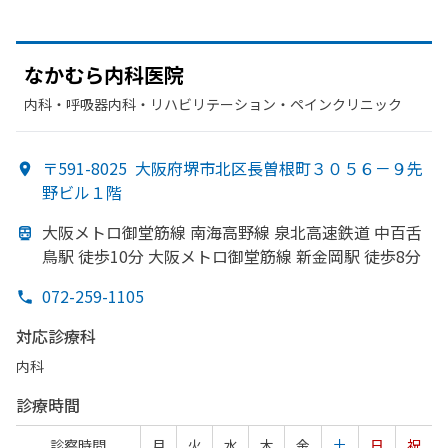
なかむら内科医院
内科・​呼吸器内科・​リハビリテーション・​ペインクリニック
〒591-8025
大阪府堺市北区長曽根町３０５６－９先
野ビル１階
大阪メトロ御堂筋線 南海高野線 泉北高速鉄道 中百舌
鳥駅 徒歩10分 大阪メトロ御堂筋線 新金岡駅 徒歩8分
072-259-1105
対応診療科
内科
診療時間
診察時間
月
火
水
木
金
土
日
祝