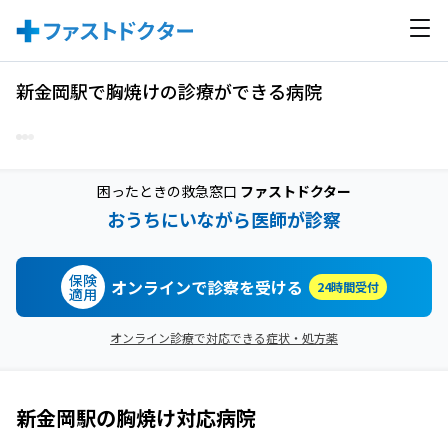
新金岡駅で胸焼けの診療ができる病院
困ったときの救急窓口
ファストドクター
おうちにいながら医師が診察
保険
オンラインで診察を受ける
24時間受付
適用
オンライン診療で対応できる症状・処方薬
新金岡駅
の
胸焼け
対応病院