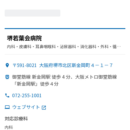
堺若葉会病院
内科・​皮膚科・​耳鼻咽喉科・​泌尿器科・​消化器科・​外科・​循環
器科・​整形外科・​人工透析・​眼科・​血液内科・​リハビリテーシ
ョン・​放射線科
〒591-8021
大阪府堺市北区新金岡町４－１－７
御堂筋線 新金岡駅 徒歩 4 分、
大阪メトロ御堂筋線
「新金岡駅」
徒歩４分
072-255-1001
ウェブサイト
対応診療科
内科