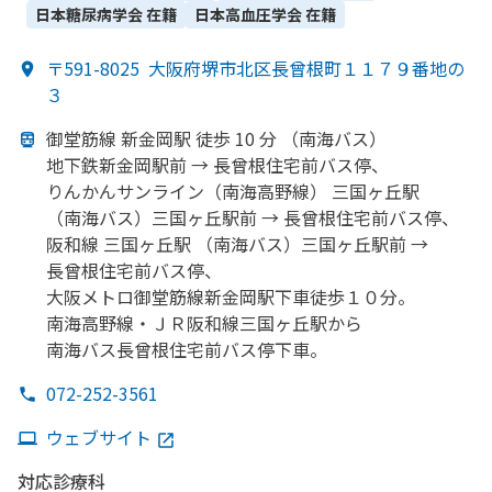
科・​腫瘍内科・外科・​乳腺外科
日本糖尿病学会
在籍
日本高血圧学会
在籍
〒591-8025
大阪府堺市北区長曾根町１１７９番地の
３
御堂筋線 新金岡駅 徒歩 10 分
（南海バス）
地下鉄新金岡駅前 → 長曾根住宅前バス停、
りんかんサンライン
（南海高野線）
三国ヶ丘駅
（南海バス）
三国ヶ丘駅前 → 長曾根住宅前バス停、
阪和線 三国ヶ丘駅
（南海バス）
三国ヶ丘駅前 →
長曾根住宅前バス停、
大阪メトロ御堂筋線新金岡駅下車徒歩１０分。
南海高野線・ＪＲ阪和線三国ヶ丘駅から
南海バス長曾根住宅前バス停下車。
072-252-3561
ウェブサイト
対応診療科