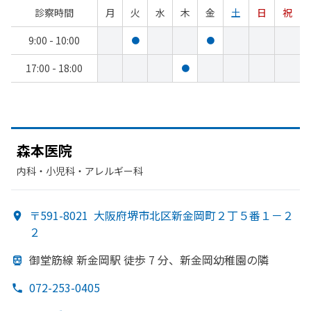
診察時間
月
火
水
木
金
土
日
祝
9:00 - 10:00
●
●
17:00 - 18:00
●
森本医院
内科・​小児科・​アレルギー科
〒591-8021
大阪府堺市北区新金岡町２丁５番１－２
２
御堂筋線 新金岡駅 徒歩 7 分、
新金岡幼稚園の
隣
072-253-0405