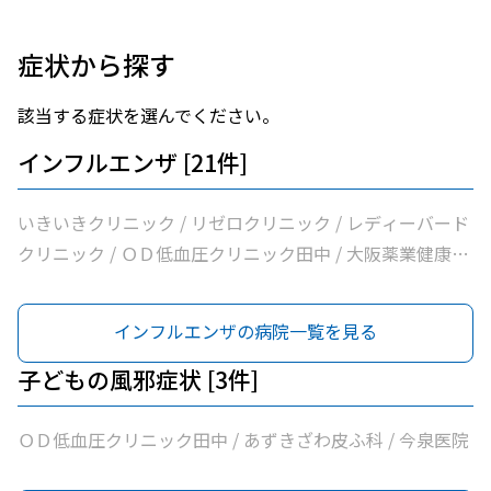
症状から探す
該当する症状を選んでください。
インフルエンザ [21件]
いきいきクリニック / リゼロクリニック / レディーバード
クリニック / ＯＤ低血圧クリニック田中 / 大阪薬業健康保
険組合薬業大阪診療所 / 医療法人逍遥会なかがわ中之島ク
リニック / 岩間クリニック / 医療法人中田クリニック / 医
インフルエンザの病院一覧を見る
療法人よしえクリニック / 西沢クリニック / あずきざわ皮
ふ科 / エイゼンクリニック / 大橋クリニック / Ｍ’ｓクリニ
子どもの風邪症状 [3件]
ック / 虎谷診療所 / 杉林内科クリニック / 北浜よしおか内
科クリニック / 曲直部クリニック / 今泉医院 / ＡＭＡＣｌ
ＯＤ低血圧クリニック田中 / あずきざわ皮ふ科 / 今泉医院
ｉｎｉｃ淡路町院 / 日本経済新聞社大阪本社診療所