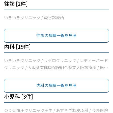
往診 [2件]
いきいきクリニック / 虎谷診療所
往診の病院一覧を見る
内科 [19件]
いきいきクリニック / リゼロクリニック / レディーバード
クリニック / 大阪薬業健康保険組合薬業大阪診療所 / 医療
法人逍遥会なかがわ中之島クリニック / 岩間クリニック /
医療法人中田クリニック / 医療法人よしえクリニック / 西
内科の病院一覧を見る
沢クリニック / エイゼンクリニック / 大橋クリニック /
Ｍ’ｓクリニック / 虎谷診療所 / 杉林内科クリニック / 北浜
小児科 [3件]
よしおか内科クリニック / 曲直部クリニック / 今泉医院 /
ＡＭＡＣｌｉｎｉｃ淡路町院 / 日本経済新聞社大阪本社診
ＯＤ低血圧クリニック田中 / あずきざわ皮ふ科 / 今泉医院