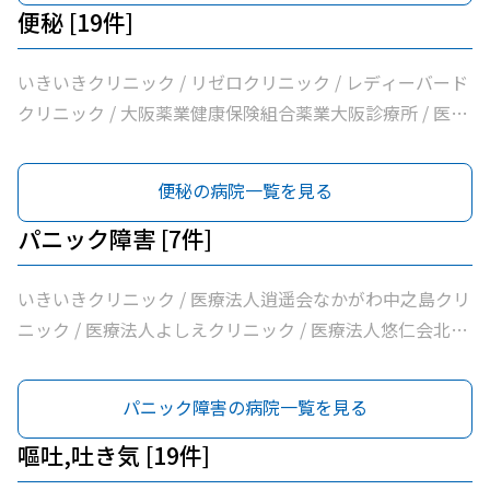
便秘 [19件]
いきいきクリニック / リゼロクリニック / レディーバード
クリニック / 大阪薬業健康保険組合薬業大阪診療所 / 医療
法人逍遥会なかがわ中之島クリニック / 岩間クリニック /
医療法人中田クリニック / 医療法人よしえクリニック / 西
便秘の病院一覧を見る
沢クリニック / エイゼンクリニック / 大橋クリニック /
Ｍ’ｓクリニック / 虎谷診療所 / 杉林内科クリニック / 北浜
パニック障害 [7件]
よしおか内科クリニック / 曲直部クリニック / 今泉医院 /
ＡＭＡＣｌｉｎｉｃ淡路町院 / 日本経済新聞社大阪本社診
いきいきクリニック / 医療法人逍遥会なかがわ中之島クリ
療所
ニック / 医療法人よしえクリニック / 医療法人悠仁会北浜
クリニック / わたなべクリニック / 小西メンタルクリニッ
ク / おおうらメンタルクリニック
パニック障害の病院一覧を見る
嘔吐,吐き気 [19件]