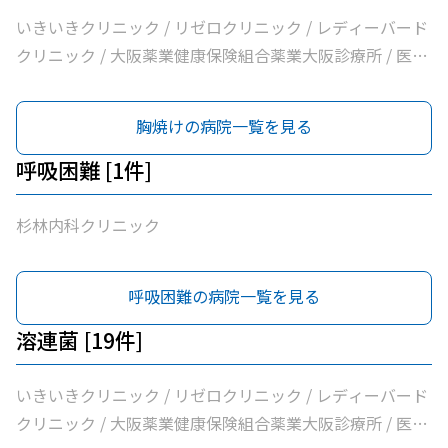
ＡＭＡＣｌｉｎｉｃ淡路町院 / 日本経済新聞社大阪本社診
いきいきクリニック / リゼロクリニック / レディーバード
療所
クリニック / 大阪薬業健康保険組合薬業大阪診療所 / 医療
法人逍遥会なかがわ中之島クリニック / 岩間クリニック /
医療法人中田クリニック / 医療法人よしえクリニック / 西
胸焼けの病院一覧を見る
沢クリニック / エイゼンクリニック / 大橋クリニック /
Ｍ’ｓクリニック / 虎谷診療所 / 杉林内科クリニック / 北浜
呼吸困難 [1件]
よしおか内科クリニック / 曲直部クリニック / 今泉医院 /
ＡＭＡＣｌｉｎｉｃ淡路町院 / 日本経済新聞社大阪本社診
杉林内科クリニック
療所
呼吸困難の病院一覧を見る
溶連菌 [19件]
いきいきクリニック / リゼロクリニック / レディーバード
クリニック / 大阪薬業健康保険組合薬業大阪診療所 / 医療