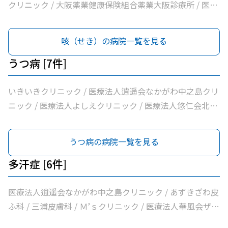
療所
クリニック / 大阪薬業健康保険組合薬業大阪診療所 / 医療
法人逍遥会なかがわ中之島クリニック / 岩間クリニック /
医療法人中田クリニック / 医療法人よしえクリニック / 西
咳（せき）の病院一覧を見る
沢クリニック / エイゼンクリニック / 大橋クリニック /
Ｍ’ｓクリニック / 虎谷診療所 / 杉林内科クリニック / 北浜
うつ病 [7件]
よしおか内科クリニック / 曲直部クリニック / 今泉医院 /
ＡＭＡＣｌｉｎｉｃ淡路町院 / 日本経済新聞社大阪本社診
いきいきクリニック / 医療法人逍遥会なかがわ中之島クリ
療所
ニック / 医療法人よしえクリニック / 医療法人悠仁会北浜
クリニック / わたなべクリニック / 小西メンタルクリニッ
ク / おおうらメンタルクリニック
うつ病の病院一覧を見る
多汗症 [6件]
医療法人逍遥会なかがわ中之島クリニック / あずきざわ皮
ふ科 / 三浦皮膚科 / Ｍ’ｓクリニック / 医療法人華風会ザ・
北浜タワー耳鼻咽喉科皮膚科クリニック / 医療法人本町皮