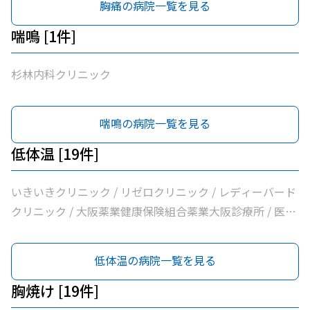
胸痛の病院一覧を見る
沢クリニック / エイゼンクリニック / 大橋クリニック /
Ｍ’ｓクリニック / 虎谷診療所 / 杉林内科クリニック / 北浜
喘鳴 [1件]
よしおか内科クリニック / 曲直部クリニック / 今泉医院 /
ＡＭＡＣｌｉｎｉｃ淡路町院 / 日本経済新聞社大阪本社診
杉林内科クリニック
療所
喘鳴の病院一覧を見る
低体温 [19件]
いきいきクリニック / リゼロクリニック / レディーバード
クリニック / 大阪薬業健康保険組合薬業大阪診療所 / 医療
法人逍遥会なかがわ中之島クリニック / 岩間クリニック /
医療法人中田クリニック / 医療法人よしえクリニック / 西
低体温の病院一覧を見る
沢クリニック / エイゼンクリニック / 大橋クリニック /
Ｍ’ｓクリニック / 虎谷診療所 / 杉林内科クリニック / 北浜
胸焼け [19件]
よしおか内科クリニック / 曲直部クリニック / 今泉医院 /