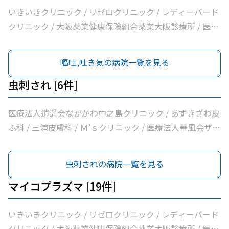
いきいきクリニック / リゼロクリニック / レディーバード
クリニック / 大阪薬業健康保険組合薬業大阪診療所 / 医療
法人逍遥会なかがわ中之島クリニック / 岩間クリニック /
医療法人中田クリニック / 医療法人よしえクリニック / 西
嘔吐,吐き気の病院一覧を見る
沢クリニック / エイゼンクリニック / 大橋クリニック /
Ｍ’ｓクリニック / 虎谷診療所 / 杉林内科クリニック / 北浜
虫刺され [6件]
よしおか内科クリニック / 曲直部クリニック / 今泉医院 /
ＡＭＡＣｌｉｎｉｃ淡路町院 / 日本経済新聞社大阪本社診
医療法人逍遥会なかがわ中之島クリニック / あずきざわ皮
療所
ふ科 / 三浦皮膚科 / Ｍ’ｓクリニック / 医療法人華風会ザ・
北浜タワー耳鼻咽喉科皮膚科クリニック / 医療法人本町皮
フ科クリニック
虫刺されの病院一覧を見る
マイコプラズマ [19件]
いきいきクリニック / リゼロクリニック / レディーバード
クリニック / 大阪薬業健康保険組合薬業大阪診療所 / 医療