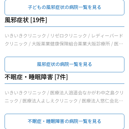
子どもの風邪症状の病院一覧を見る
風邪症状 [19件]
いきいきクリニック / リゼロクリニック / レディーバード
クリニック / 大阪薬業健康保険組合薬業大阪診療所 / 医療
法人逍遥会なかがわ中之島クリニック / 岩間クリニック /
医療法人中田クリニック / 医療法人よしえクリニック / 西
風邪症状の病院一覧を見る
沢クリニック / エイゼンクリニック / 大橋クリニック /
Ｍ’ｓクリニック / 虎谷診療所 / 杉林内科クリニック / 北浜
不眠症・睡眠障害 [7件]
よしおか内科クリニック / 曲直部クリニック / 今泉医院 /
ＡＭＡＣｌｉｎｉｃ淡路町院 / 日本経済新聞社大阪本社診
いきいきクリニック / 医療法人逍遥会なかがわ中之島クリ
療所
ニック / 医療法人よしえクリニック / 医療法人悠仁会北浜
クリニック / わたなべクリニック / 小西メンタルクリニッ
ク / おおうらメンタルクリニック
不眠症・睡眠障害の病院一覧を見る