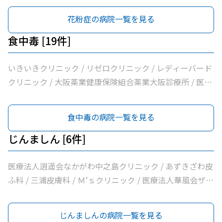
花粉症の病院一覧を見る
食中毒 [19件]
いきいきクリニック / リゼロクリニック / レディーバード
クリニック / 大阪薬業健康保険組合薬業大阪診療所 / 医療
法人逍遥会なかがわ中之島クリニック / 岩間クリニック /
医療法人中田クリニック / 医療法人よしえクリニック / 西
食中毒の病院一覧を見る
沢クリニック / エイゼンクリニック / 大橋クリニック /
Ｍ’ｓクリニック / 虎谷診療所 / 杉林内科クリニック / 北浜
じんましん [6件]
よしおか内科クリニック / 曲直部クリニック / 今泉医院 /
ＡＭＡＣｌｉｎｉｃ淡路町院 / 日本経済新聞社大阪本社診
医療法人逍遥会なかがわ中之島クリニック / あずきざわ皮
療所
ふ科 / 三浦皮膚科 / Ｍ’ｓクリニック / 医療法人華風会ザ・
北浜タワー耳鼻咽喉科皮膚科クリニック / 医療法人本町皮
フ科クリニック
じんましんの病院一覧を見る