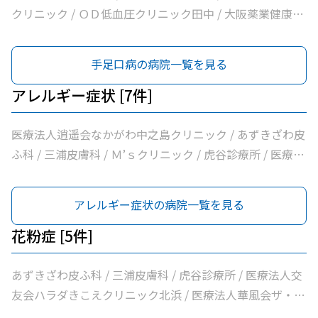
クリニック / ＯＤ低血圧クリニック田中 / 大阪薬業健康保
険組合薬業大阪診療所 / 医療法人逍遥会なかがわ中之島ク
リニック / 岩間クリニック / 医療法人中田クリニック / 医
手足口病の病院一覧を見る
療法人よしえクリニック / 西沢クリニック / あずきざわ皮
ふ科 / エイゼンクリニック / 大橋クリニック / Ｍ’ｓクリニ
アレルギー症状 [7件]
ック / 虎谷診療所 / 杉林内科クリニック / 北浜よしおか内
科クリニック / 曲直部クリニック / 今泉医院 / ＡＭＡＣｌ
医療法人逍遥会なかがわ中之島クリニック / あずきざわ皮
ｉｎｉｃ淡路町院 / 日本経済新聞社大阪本社診療所
ふ科 / 三浦皮膚科 / Ｍ’ｓクリニック / 虎谷診療所 / 医療法
人華風会ザ・北浜タワー耳鼻咽喉科皮膚科クリニック / 医
療法人本町皮フ科クリニック
アレルギー症状の病院一覧を見る
花粉症 [5件]
あずきざわ皮ふ科 / 三浦皮膚科 / 虎谷診療所 / 医療法人交
友会ハラダきこえクリニック北浜 / 医療法人華風会ザ・北
浜タワー耳鼻咽喉科皮膚科クリニック