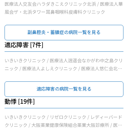
医療法人華風会ザ・北浜タワー耳鼻咽喉科皮膚科クリニッ
医療法人交友会ハラダきこえクリニック北浜 / 医療法人華
ク / 曲直部クリニック / 今泉医院 / 医療法人本町皮フ科ク
風会ザ・北浜タワー耳鼻咽喉科皮膚科クリニック
リニック / ＡＭＡＣｌｉｎｉｃ淡路町院 / 日本経済新聞社
大阪本社診療所
副鼻腔炎・蓄膿症の病院一覧を見る
適応障害 [7件]
いきいきクリニック / 医療法人逍遥会なかがわ中之島クリ
ニック / 医療法人よしえクリニック / 医療法人悠仁会北浜
クリニック / わたなべクリニック / 小西メンタルクリニッ
ク / おおうらメンタルクリニック
適応障害の病院一覧を見る
動悸 [19件]
いきいきクリニック / リゼロクリニック / レディーバード
クリニック / 大阪薬業健康保険組合薬業大阪診療所 / 医療