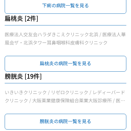
医療法人中田クリニック / 医療法人よしえクリニック / 西
下痢の病院一覧を見る
沢クリニック / エイゼンクリニック / 大橋クリニック /
Ｍ’ｓクリニック / 虎谷診療所 / 杉林内科クリニック / 北浜
扁桃炎 [2件]
よしおか内科クリニック / 曲直部クリニック / 今泉医院 /
ＡＭＡＣｌｉｎｉｃ淡路町院 / 日本経済新聞社大阪本社診
医療法人交友会ハラダきこえクリニック北浜 / 医療法人華
療所
風会ザ・北浜タワー耳鼻咽喉科皮膚科クリニック
扁桃炎の病院一覧を見る
膀胱炎 [19件]
いきいきクリニック / リゼロクリニック / レディーバード
クリニック / 大阪薬業健康保険組合薬業大阪診療所 / 医療
法人逍遥会なかがわ中之島クリニック / 岩間クリニック /
医療法人中田クリニック / 医療法人よしえクリニック / 西
膀胱炎の病院一覧を見る
沢クリニック / エイゼンクリニック / 大橋クリニック /