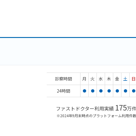
診察時間
月
火
水
木
金
土
日
24時間
●
●
●
●
●
●
●
175
ファストドクター利用実績
万
※2024年9月末時点のプラットフォーム利用件