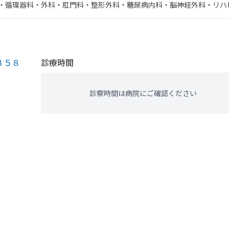
・​循環器科・​外科・​肛門科・​整形外科・​糖尿病内科・​脳神経外科・​リ
酔科・​その他・​腎臓内科・外科・​人工透析
３５８
診療時間
診察時間は病院にご確認ください