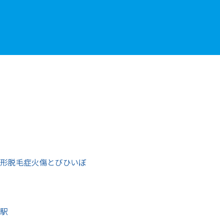
形脱毛症
火傷
とびひ
いぼ
駅