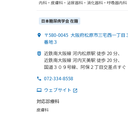
内科・​皮膚科・​泌尿器科・​消化器科・​呼吸器内科
テーション・​形成外科・​放射線科・​呼吸器科・​麻
日本糖尿病学会
在籍
〒580-0045
大阪府松原市三宅西一丁目
番地３
近鉄南大阪線 河内松原駅 徒歩 20 分、
近鉄南大阪線 河内天美駅 徒歩 20 分、
国道３０９号線、
阿保２丁目交差点すぐ
072-334-8558
ウェブサイト
対応診療科
皮膚科