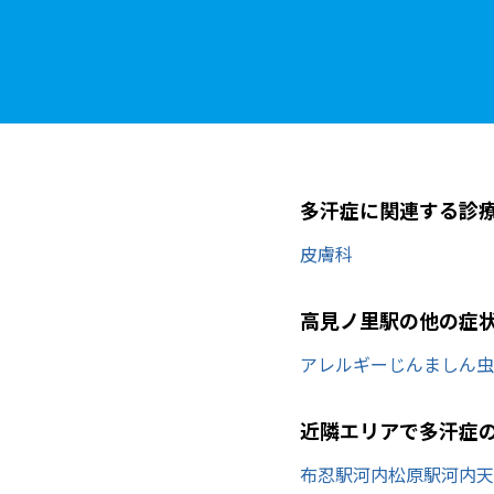
多汗症に関連する診
皮膚科
高見ノ里駅の他の症
アレルギー
じんましん
虫
近隣エリアで多汗症
布忍駅
河内松原駅
河内天