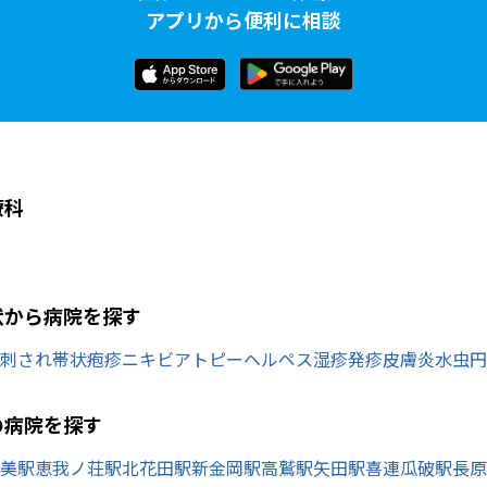
アプリから便利に相談
療科
状から病院を探す
刺され
帯状疱疹
ニキビ
アトピー
ヘルペス
湿疹
発疹
皮膚炎
水虫
円
の病院を探す
美駅
恵我ノ荘駅
北花田駅
新金岡駅
高鷲駅
矢田駅
喜連瓜破駅
長原