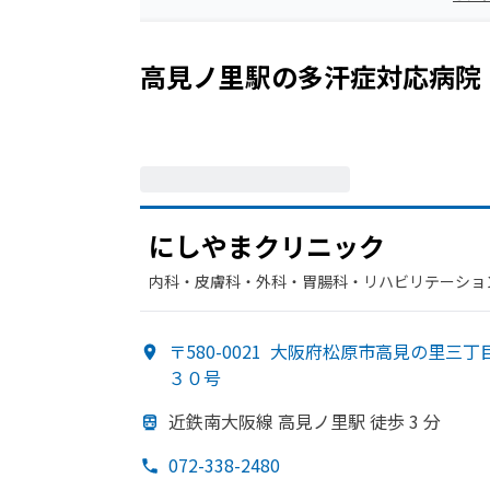
高見ノ里駅
の
多汗症
対応病院
に
しやまクリニック
内科・​皮膚科・​外科・​胃腸科・​リハビリテーショ
〒580-0021
大阪府松原市高見の里三丁
３０号
近鉄南大阪線 高見ノ里駅 徒歩 3 分
072-338-2480