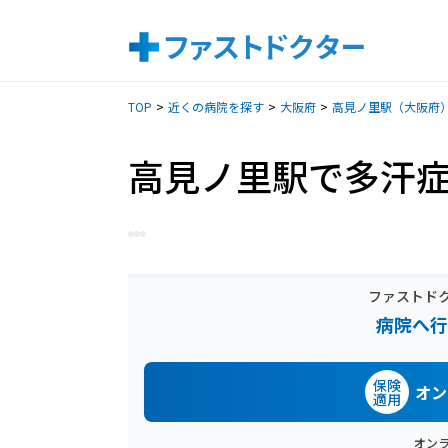
TOP
近くの病院を探す
大阪府
高見ノ里駅（大阪府
高見ノ里駅で多汗
ファストド
病院へ行
保険
オン
適用
オン