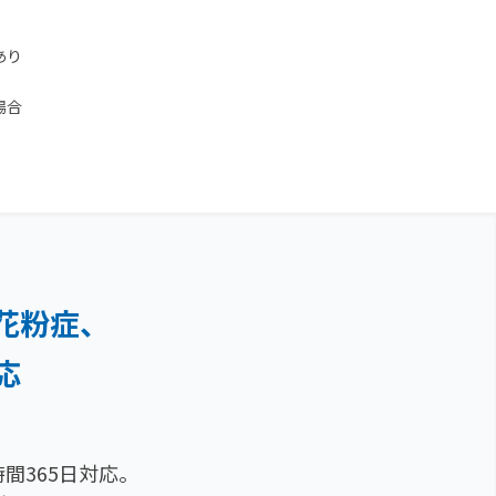
あり
場合
花粉症、
応
間365日対応。