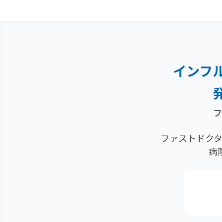
インフ
フ
ファストドクタ
病