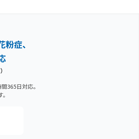
花粉症、
応
痢）
間365日対応。
す。