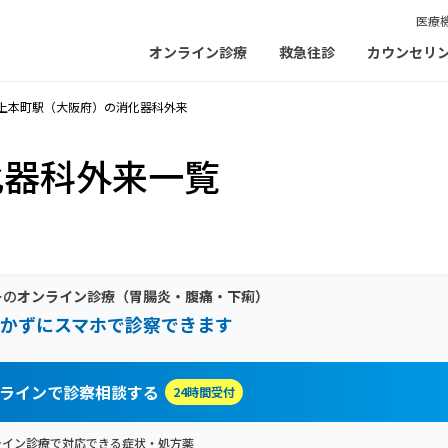
医療
オンライン診療
救急往診
カウンセリ
上本町駅（大阪府）の消化器科外来
化器科外来一覧
ーの
オンライン診療
（胃腸炎・腹痛・下痢）
かずにスマホで診察できます
ラインで診察相談する
24時間受付
ライン診療で対応できる症状・処方薬