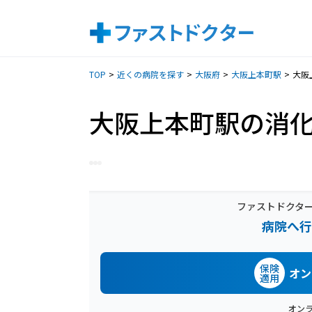
TOP
近くの病院を探す
大阪府
大阪上本町駅
大阪
大阪上本町駅の消
ファストドクタ
病院へ行
保険
オン
適用
オン