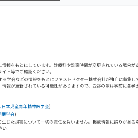
た情報をもとにしています。診療科や診察時間が変更されている場合が
サイト等でご確認ください。
する学会などの情報をもとにファストドクター株式会社が独自に収集し
、情報が更新されている可能性がありますので、受診の際は事前に各学
人日本児童青年精神医学会
)
睡眠学会
)
て生じた損害について一切の責任を負いません。掲載情報に誤りがある
さい。