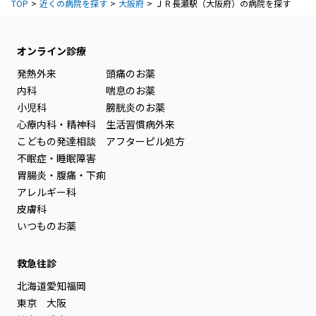
TOP
近くの病院を探す
大阪府
ＪＲ長瀬駅（大阪府）の病院を探す
オンライン診療
発熱外来
頭痛のお薬
内科
喘息のお薬
小児科
膀胱炎のお薬
心療内科・精神科
生活習慣病外来
こどもの発達相談
アフターピル処方
不眠症・睡眠障害
胃腸炎・腹痛・下痢
アレルギー科
皮膚科
いつものお薬
救急往診
北海道
愛知
福岡
東京
大阪