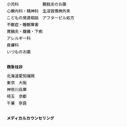
小児科
膀胱炎のお薬
心療内科・精神科
生活習慣病外来
こどもの発達相談
アフターピル処方
不眠症・睡眠障害
胃腸炎・腹痛・下痢
アレルギー科
皮膚科
いつものお薬
救急往診
北海道
愛知
福岡
東京
大阪
神奈川
兵庫
埼玉
京都
千葉
奈良
メディカルカウンセリング