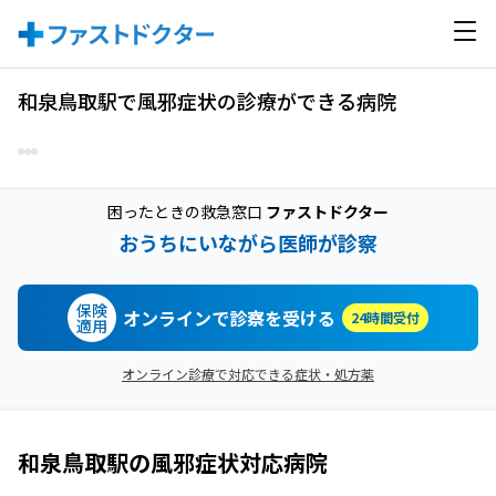
和泉鳥取駅で風邪症状の診療ができる病院
困ったときの救急窓口
ファストドクター
おうちにいながら医師が診察
保険
オンラインで診察を受ける
24時間受付
適用
オンライン診療で対応できる症状・処方薬
和泉鳥取駅
の
風邪症状
対応病院