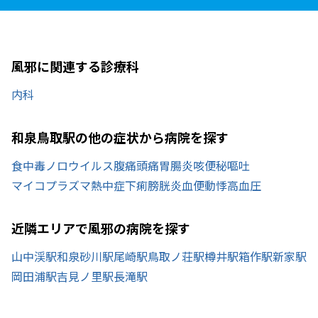
風邪に関連する診療科
内科
和泉鳥取駅の他の症状から病院を探す
食中毒
ノロウイルス
腹痛
頭痛
胃腸炎
咳
便秘
嘔吐
マイコプラズマ
熱中症
下痢
膀胱炎
血便
動悸
高血圧
近隣エリアで風邪の病院を探す
山中渓駅
和泉砂川駅
尾崎駅
鳥取ノ荘駅
樽井駅
箱作駅
新家駅
岡田浦駅
吉見ノ里駅
長滝駅