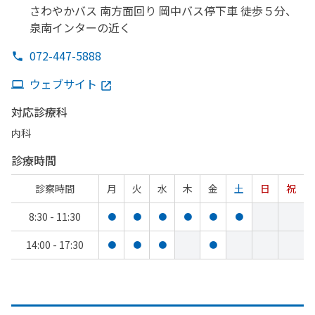
さわやか
バス 南方
面回り 岡中バス停下車 徒歩５分、
泉南インターの
近く
072-447-5888
ウェブサイト
対応診療科
内科
診療時間
診察時間
月
火
水
木
金
土
日
祝
8:30 - 11:30
●
●
●
●
●
●
14:00 - 17:30
●
●
●
●