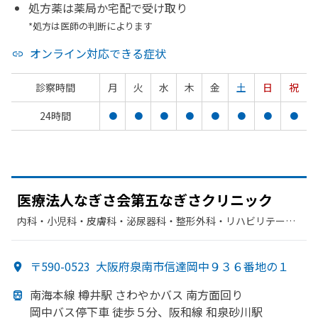
処方薬は薬局か宅配で受け取り
*処方は医師の判断によります
オンライン対応できる症状
診察時間
月
火
水
木
金
土
日
祝
24時間
●
●
●
●
●
●
●
●
医療法人なぎさ会第五なぎさクリニック
内科・​小児科・​皮膚科・​泌尿器科・​整形外科・​リハビリテーシ
ョン・​脳神経外科
〒590-0523
大阪府泉南市信達岡中９３６番地の１
南海本線 樽井駅 さわやか
バス 南方
面回り
岡中バス停下車 徒歩５分、
阪和線 和泉砂川駅