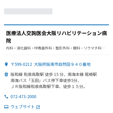
医療法人交詢医会大阪リハビリテーション病
院
内科・​消化器科・​呼吸器外科・​整形外科・​眼科・​リウマチ科・​
リハビリテーション・​脳神経外科・​放射線科
〒599-0212
大阪府阪南市自然田９４０番地
阪和線 和泉鳥取駅 徒歩 15 分、
南海本線 尾崎駅
南海バス「玉田」
バス停下車徒歩5分、
ＪＲ阪和線和泉鳥取駅下車、
徒歩１５分。
072-473-2000
ウェブサイト