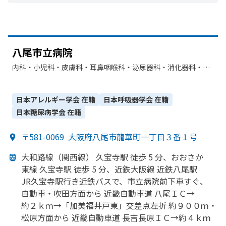
八尾市立病院
内科・​小児科・​皮膚科・​耳鼻咽喉科・​泌尿器科・​消化器科・​精
神科・神経科・​循環器科・​呼吸器外科・​整形外科・​脳神経外
科・​産婦人科・​血液内科・​眼科・​腫瘍内科・外科・​形成外科・​
放射線科・​リハビリテーション・​麻酔科・​臨床検査・病理診
日本アレルギー学会
在籍
日本呼吸器学会
在籍
断・​歯科口腔外科・​歯科・​外科・​乳腺外科
日本糖尿病学会
在籍
〒581-0069
大阪府八尾市龍華町一丁目３番１号
大和路線
（関西線）
久宝寺駅 徒歩 5 分、
おおさか
東線 久宝寺駅 徒歩 5 分、
近鉄大阪線 近鉄八尾駅
JR久宝寺駅行き近鉄バスで、
市立病院前下車すぐ、
自動車・吹田方
面から
近畿自動車道 八尾ＩＣ→
約２ｋｍ→
「加美福井戸東」
交差点左折 約９００ｍ・
松原方
面から
近畿自動車道 長吉長原ＩＣ→約４ｋｍ