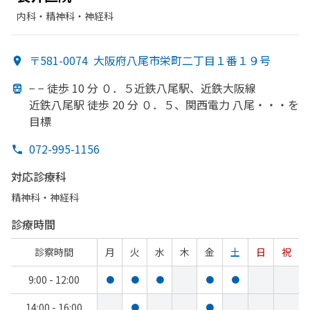
内科・​精神科・神経科
〒581-0074
大阪府八尾市栄町二丁目１番１９号
− − 徒歩 10 分 ０．
５近鉄八尾駅、
近鉄大阪線
近鉄八尾駅 徒歩 20 分 ０．５、
関西電力 八尾・・・を
目標
072-995-1156
対応診療科
精神科・神経科
診療時間
診察時間
月
火
水
木
金
土
日
祝
9:00 - 12:00
●
●
●
●
●
14:00 - 16:00
●
●