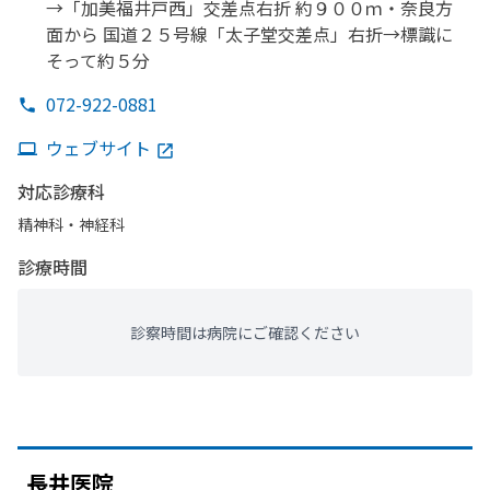
→
「加美福井戸西」
交差点右折 約９００ｍ・奈良方
面から
国道２５号線
「太子堂交差点」
右折→標識に
そって
約５分
072-922-0881
ウェブサイト
対応診療科
精神科・神経科
診療時間
診察時間は病院にご確認ください
長井医院