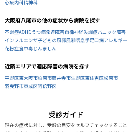
心療内科
精神科
大阪府八尾市の他の症状から病院を探す
不眠症
ADHD
うつ病
発達障害
自律神経失調症
パニック障害
インフルエンザ
子どもの風邪
風邪
喘息
手足口病
アレルギー
花粉症
食中毒
じんましん
近隣エリアで適応障害の病院を探す
平野区
東大阪市
柏原市
藤井寺市
生野区
東住吉区
松原市
羽曳野市
東成区
阿倍野区
受診ガイド
現在の症状に対し、受診の目安をセルフチェックすること