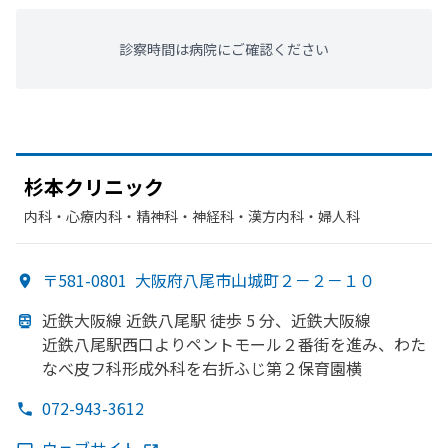
診察時間は病院にご確認ください
杉本クリニック
内科・​心療内科・​精神科・神経科・​漢方内科・​婦人科
〒581-0801
大阪府八尾市山城町２－２－１０
近鉄大阪線 近鉄八尾駅 徒歩 5 分、
近鉄大阪線
近鉄八尾駅西口より
ペントモール２番街を
進み、
わた
なべ皮フ科形成外科を
右折ふじ第
２保育園横
072-943-3612