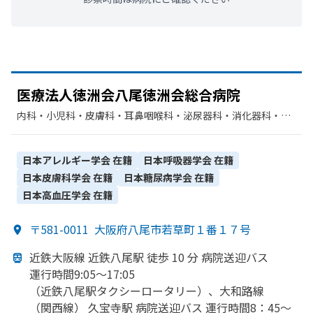
医療法人徳洲会八尾徳洲会総合病院
内科・​小児科・​皮膚科・​耳鼻咽喉科・​泌尿器科・​消化器科・​呼
吸器内科・​心療内科・​精神科・神経科・​神経内科・​糖尿病内
科・​リウマチ科・​人工透析・​放射線科・​救急科・​外科・​内分泌
科・​呼吸器外科・​整形外科・​脳神経外科・​心臓血管外科・​形成
日本アレルギー学会
在籍
日本呼吸器学会
在籍
外科・​眼科・​麻酔科・​歯科・​歯科口腔外科・​婦人科・​リハビリ
日本皮膚科学会
在籍
日本糖尿病学会
在籍
テーション・​臨床検査・病理診断・​美容外科・​小児外科・​循環
日本高血圧学会
在籍
器科・​腫瘍内科・外科・​肝臓内科・外科・​腎臓内科・外科・​緩
和ケア・​乳腺外科・​ペインクリニック
〒581-0011
大阪府八尾市若草町１番１７号
近鉄大阪線 近鉄八尾駅 徒歩 10 分 病院送迎バス
運行時間9:05〜17:05
（近鉄八尾駅タクシーロータリー）、
大和路線
（関西線）
久宝寺駅 病院送迎バス 運行時間8：45〜