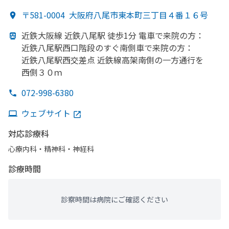
〒581-0004
大阪府八尾市東本町三丁目４番１６号
近鉄大阪線 近鉄八尾駅 徒歩1分 電車で
来院の
方
：
近鉄八尾駅西口階段の
すぐ
南側車で
来院の
方
：
近鉄八尾駅西交差点 近鉄線高架南側の
一方
通行を
西側３０ｍ
072-998-6380
ウェブサイト
対応診療科
心療内科・​精神科・神経科
診療時間
診察時間は病院にご確認ください