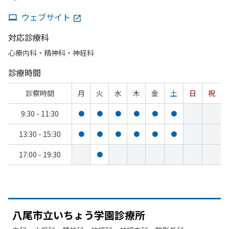
ウェブサイト
対応診療科
心療内科・​精神科・神経科
診療時間
診察時間
月
火
水
木
金
土
日
祝
9:30 - 11:30
●
●
●
●
●
●
13:30 - 15:30
●
●
●
●
●
●
17:00 - 19:30
●
八尾市立い
ちょう
学園診療所