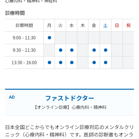
心療内科・​精神科・神経科
診療時間
診察時間
月
火
水
木
金
土
日
祝
9:00 - 11:30
●
9:30 - 11:30
●
●
●
●
13:30 - 16:00
●
●
●
●
●
ファストドクター
AD
【オンライン診療】心療内科・精神科
日本全国どこからでもオンライン診療対応のメンタルクリ
ニック（心療内科・精神科）です。医師の診断書もオンラ