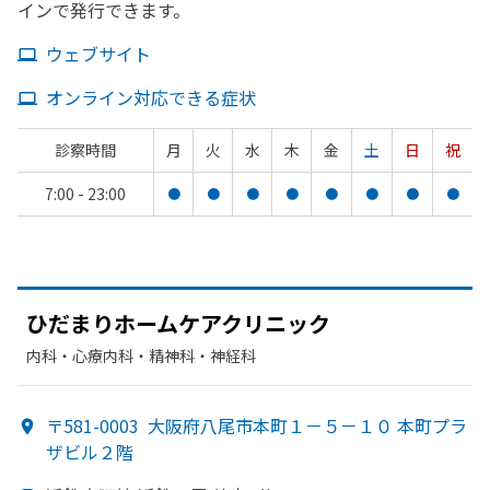
インで発行できます。
ウェブサイト
オンライン対応できる症状
診察時間
月
火
水
木
金
土
日
祝
7:00 - 23:00
●
●
●
●
●
●
●
●
ひだまり
ホームケアクリニック
内科・​心療内科・​精神科・神経科
〒581-0003
大阪府八尾市本町１－５－１０ 本町プラ
ザビル２階