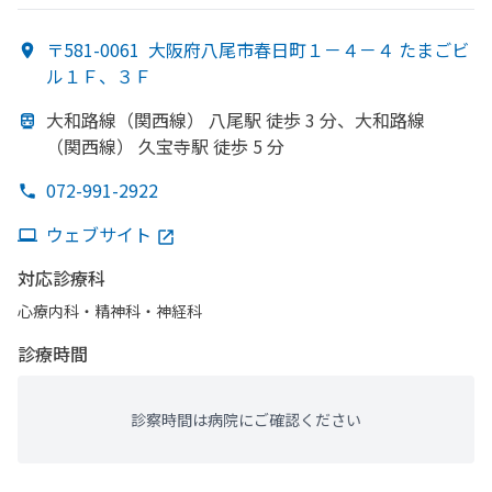
ア・​リハビリテーション・​外科・​放射線科・​麻酔科・​整形外科
〒581-0061
大阪府八尾市春日町１－４－４ たまごビ
ル１Ｆ、３Ｆ
大和路線
（関西線）
八尾駅 徒歩 3 分、
大和路線
（関西線）
久宝寺駅 徒歩 5 分
072-991-2922
ウェブサイト
対応診療科
心療内科・​精神科・神経科
診療時間
診察時間は病院にご確認ください