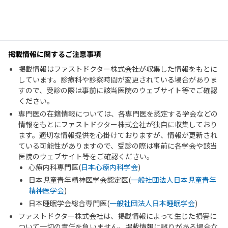
掲載情報に関するご注意事項
掲載情報はファストドクター株式会社が収集した情報をもとに
しています。診療科や診察時間が変更されている場合がありま
すので、受診の際は事前に該当医院のウェブサイト等でご確認
ください。
専門医の在籍情報については、各専門医を認定する学会などの
情報をもとにファストドクター株式会社が独自に収集しており
ます。適切な情報提供を心掛けておりますが、情報が更新され
ている可能性がありますので、受診の際は事前に各学会や該当
医院のウェブサイト等をご確認ください。
心療内科専門医(
日本心療内科学会
)
日本児童青年精神医学会認定医(
一般社団法人日本児童青年
精神医学会
)
日本睡眠学会総合専門医(
一般社団法人日本睡眠学会
)
ファストドクター株式会社は、掲載情報によって生じた損害に
ついて一切の責任を負いません。掲載情報に誤りがある場合な