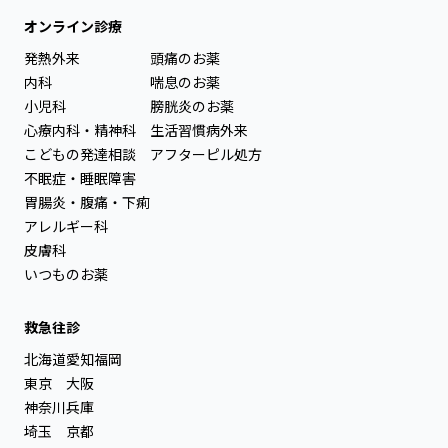
オンライン診療
発熱外来
頭痛のお薬
内科
喘息のお薬
小児科
膀胱炎のお薬
心療内科・精神科
生活習慣病外来
こどもの発達相談
アフターピル処方
不眠症・睡眠障害
胃腸炎・腹痛・下痢
アレルギー科
皮膚科
いつものお薬
救急往診
北海道
愛知
福岡
東京
大阪
神奈川
兵庫
埼玉
京都