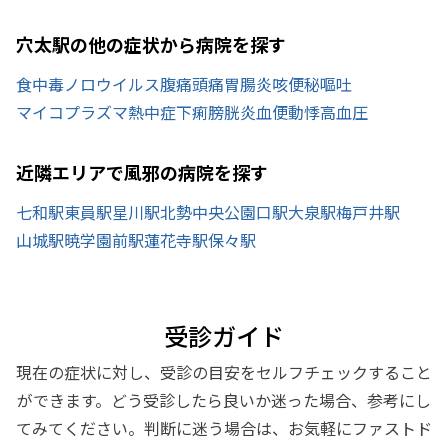
穴太駅の他の症状から病院を探す
食中毒
ノロウイルス
腹痛
頭痛
胃腸炎
咳
便秘
嘔吐
マイコプラズマ
熱中症
下痢
膀胱炎
血便
動悸
高血圧
近隣エリアで風邪の病院を探す
七和駅
東員駅
星川駅
北勢中央公園口駅
大泉駅
梅戸井駅
山城駅
暁学園前駅
蓮花寺駅
保々駅
受診ガイド
現在の症状に対し、受診の目安をセルフチェックすること
ができます。どう受診したら良いか迷った場合、参考にし
てみてください。判断に迷う場合は、お気軽にファストド