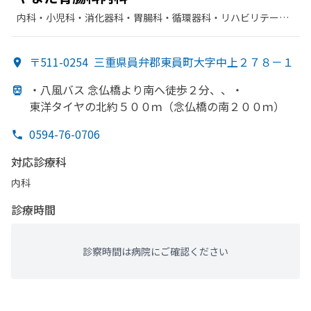
内科・​小児科・​消化器科・​胃腸科・​循環器科・​リハビリテーシ
ョン
〒511-0254
三重県員弁郡東員町大字中上２７８－１
・八風バス 念仏橋より
南へ
徒歩２分、、
・
東洋タイヤの
北約５００ｍ
（念仏橋の
南２００ｍ）
0594-76-0706
対応診療科
内科
診療時間
診察時間は病院にご確認ください