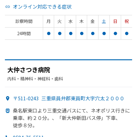
オンライン対応できる症状
診察時間
月
火
水
木
金
土
日
祝
24時間
●
●
●
●
●
●
●
●
大仲さつき病院
内科・​精神科・神経科・​歯科
〒511-0243
三重県員弁郡東員町大字穴太２０００
桑名駅東口より
三重交通バスにて、
ネオポリス行きに
乗車、
約２０分。、
「新大仲新田バス停」
下車、
徒歩８分。