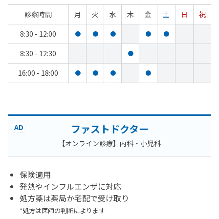
診察時間
月
火
水
木
金
土
日
祝
8:30 - 12:00
●
●
●
●
●
8:30 - 12:30
●
16:00 - 18:00
●
●
●
●
ファストドクター
AD
【オンライン診療】内科・小児科
保険適用
発熱やインフルエンザに対応
処方薬は薬局か宅配で受け取り
*処方は医師の判断によります