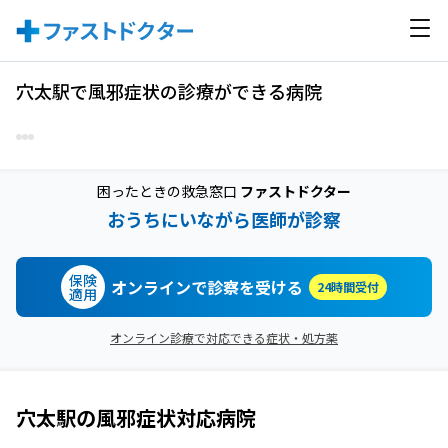
穴太駅で風邪症状の診療ができる病院
困ったときの救急窓口
ファストドクター
おうちにいながら医師が診察
保険
オンラインで診察を受ける
24時間受付
適用
オンライン診療で対応できる症状・処方薬
穴太駅
の
風邪症状
対応病院