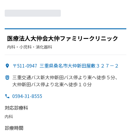
医療法人大仲会大仲ファミリークリニック
内科・​小児科・​消化器科
〒511-0947
三重県桑名市大仲新田屋敷３２７－２
三重交通バス新大仲新田バス停より
東へ
徒歩５分、
大仲新田バス停より
北東へ
徒歩１０分
0594-31-8555
対応診療科
内科
診療時間