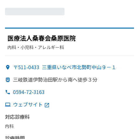
医療法人桑春会桑原医院
内科・​小児科・​アレルギー科
〒511-0433
三重県いなべ市北勢町中山９－１
三岐鉄道伊勢治田駅から
南へ
徒歩３分
0594-72-3163
ウェブサイト
対応診療科
内科
診療時間