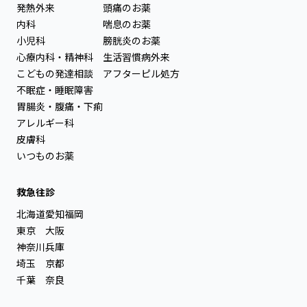
発熱外来
頭痛のお薬
内科
喘息のお薬
小児科
膀胱炎のお薬
心療内科・精神科
生活習慣病外来
こどもの発達相談
アフターピル処方
不眠症・睡眠障害
胃腸炎・腹痛・下痢
アレルギー科
皮膚科
いつものお薬
救急往診
北海道
愛知
福岡
東京
大阪
神奈川
兵庫
埼玉
京都
千葉
奈良