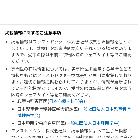
掲載情報に関するご注意事項
掲載情報はファストドクター株式会社が収集した情報をもとに
しています。診療科や診察時間が変更されている場合がありま
すので、受診の際は事前に該当医院のウェブサイト等でご確認
ください。
専門医の在籍情報については、各専門医を認定する学会などの
情報をもとにファストドクター株式会社が独自に収集しており
ます。適切な情報提供を心掛けておりますが、情報が更新され
ている可能性がありますので、受診の際は事前に各学会や該当
医院のウェブサイト等をご確認ください。
心療内科専門医(
日本心療内科学会
)
日本児童青年精神医学会認定医(
一般社団法人日本児童青年
精神医学会
)
日本睡眠学会総合専門医(
一般社団法人日本睡眠学会
)
ファストドクター株式会社は、掲載情報によって生じた損害に
ついて一切の責任を負いません。掲載情報に誤りがある場合な