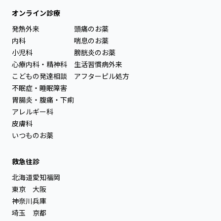
オンライン診療
発熱外来
頭痛のお薬
内科
喘息のお薬
小児科
膀胱炎のお薬
心療内科・精神科
生活習慣病外来
こどもの発達相談
アフターピル処方
不眠症・睡眠障害
胃腸炎・腹痛・下痢
アレルギー科
皮膚科
いつものお薬
救急往診
北海道
愛知
福岡
東京
大阪
神奈川
兵庫
埼玉
京都