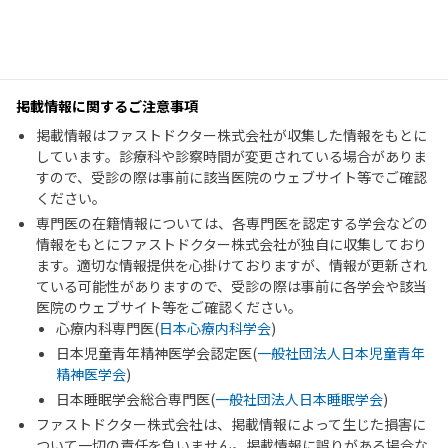
掲載情報に関するご注意事項
掲載情報はファストドクター株式会社が収集した情報をもとに
しています。診療科や診察時間が変更されている場合がありま
すので、受診の際は事前に該当医院のウェブサイト等でご確認
ください。
専門医の在籍情報については、各専門医を認定する学会などの
情報をもとにファストドクター株式会社が独自に収集しており
ます。適切な情報提供を心掛けておりますが、情報が更新され
ている可能性がありますので、受診の際は事前に各学会や該当
医院のウェブサイト等をご確認ください。
心療内科専門医(
日本心療内科学会
)
日本児童青年精神医学会認定医(
一般社団法人日本児童青年
精神医学会
)
日本睡眠学会総合専門医(
一般社団法人日本睡眠学会
)
ファストドクター株式会社は、掲載情報によって生じた損害に
ついて一切の責任を負いません。掲載情報に誤りがある場合な