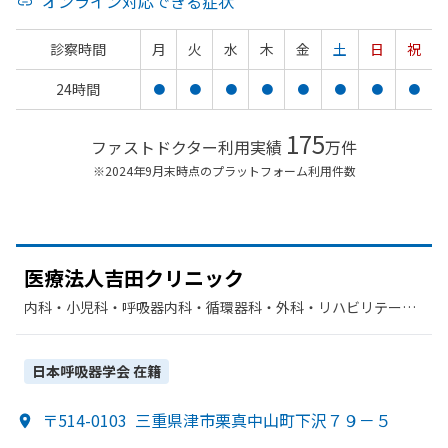
オンライン対応できる症状
診察時間
月
火
水
木
金
土
日
祝
24時間
●
●
●
●
●
●
●
●
175
ファストドクター利用実績
万件
※2024年9月末時点のプラットフォーム利用件数
医療法人吉田クリニック
内科・​小児科・​呼吸器内科・​循環器科・​外科・​リハビリテーシ
ョン・​整形外科・​胃腸科・​肛門科・​神経内科
日本呼吸器学会
在籍
〒514-0103
三重県津市栗真中山町下沢７９－５