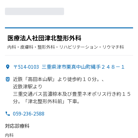
医療法人社団津北整形外科
内科・​皮膚科・​整形外科・​リハビリテーション・​リウマチ科
〒514-0103
三重県津市栗真中山町縄手２４８－１
近鉄
「高田本山駅」より
徒歩約１０分。、
近鉄津駅より
三重交通バス芸濃椋本及び豊里ネオポリス行き約１５
分。
「津北整形外科前」下車。
059-236-2588
対応診療科
内科