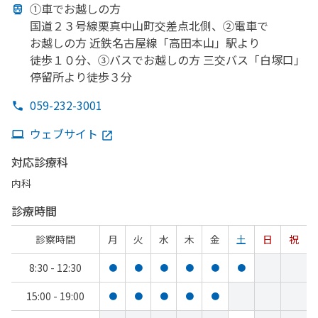
①車で
お越しの
方
国道２３号線栗真中山町交差点北側、
②電車で
お越しの
方
近鉄名古屋線
「高田本山」
駅より
徒歩１０分、
③バスで
お越しの
方
三交バス「白塚口」
停留所より
徒歩３分
059-232-3001
ウェブサイト
対応診療科
内科
診療時間
診察時間
月
火
水
木
金
土
日
祝
8:30 - 12:30
●
●
●
●
●
●
15:00 - 19:00
●
●
●
●
●