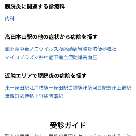
膀胱炎に関連する診療科
内科
高田本山駅の他の症状から病院を探す
風邪
食中毒
ノロウイルス
腹痛
頭痛
胃腸炎
咳
便秘
嘔吐
マイコプラズマ
熱中症
下痢
血便
動悸
高血圧
近隣エリアで膀胱炎の病院を探す
東一身田駅
江戸橋駅
一身田駅
白塚駅
津駅
河芸駅
豊津上野駅
津新町駅
伊勢上野駅
阿漕駅
受診ガイド
現在の症状に対し、受診の目安をセルフチェックすること