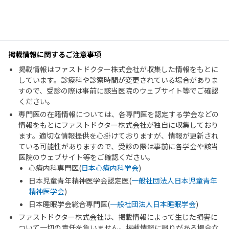
掲載情報に関するご注意事項
掲載情報はファストドクター株式会社が収集した情報をもとに
しています。診療科や診察時間が変更されている場合がありま
すので、受診の際は事前に該当医院のウェブサイト等でご確認
ください。
専門医の在籍情報については、各専門医を認定する学会などの
情報をもとにファストドクター株式会社が独自に収集しており
ます。適切な情報提供を心掛けておりますが、情報が更新され
ている可能性がありますので、受診の際は事前に各学会や該当
医院のウェブサイト等をご確認ください。
心療内科専門医(
日本心療内科学会
)
日本児童青年精神医学会認定医(
一般社団法人日本児童青年
精神医学会
)
日本睡眠学会総合専門医(
一般社団法人日本睡眠学会
)
ファストドクター株式会社は、掲載情報によって生じた損害に
ついて一切の責任を負いません。掲載情報に誤りがある場合な