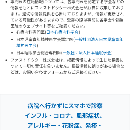
専門医の在籍情報については、各専門医を認定する学会などの
情報をもとにファストドクター株式会社が独自に収集しており
ます。適切な情報提供を心掛けておりますが、情報が更新され
ている可能性がありますので、受診の際は事前に各学会や該当
医院のウェブサイト等をご確認ください。
心療内科専門医(
日本心療内科学会
)
日本児童青年精神医学会認定医(
一般社団法人日本児童青年
精神医学会
)
日本睡眠学会総合専門医(
一般社団法人日本睡眠学会
)
ファストドクター株式会社は、掲載情報によって生じた損害に
ついて一切の責任を負いません。掲載情報に誤りがある場合な
どは、お問い合わせフォームからご連絡ください。
病院へ行かずにスマホで診察
インフル・コロナ、風邪症状、
アレルギー・花粉症、
発疹・