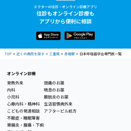
ドクターの往診・オンライン診療アプリ
往診もオンライン診療も
アプリから便利に相談
TOP
近くの病院を探す
三重県
赤堀駅
日本呼吸器学会専門医一覧
オンライン診療
発熱外来
頭痛のお薬
内科
喘息のお薬
小児科
膀胱炎のお薬
心療内科・精神科
生活習慣病外来
こどもの発達相談
アフターピル処方
不眠症・睡眠障害
胃腸炎・腹痛・下痢