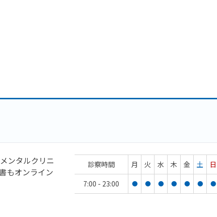
メンタルクリニ
診察時間
月
火
水
木
金
土
日
書もオンライン
7:00 - 23:00
●
●
●
●
●
●
●