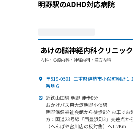
明野駅
の
ADHD
対応病院
あけの
脳神経内科クリニック
内科・​心療内科・​神経内科・​漢方内科
〒519-0501
三重県伊勢市小俣町明野１
番地６
近鉄山田線 明野 徒歩8分
おかげバス東大淀明野小俣線
明野保健福祉会館から
徒歩8分 お車で
お
方
：国道23号線
「西豊浜町3」
交差点か
（へんばや
宮川店の
反対側）
へ
1.2Km