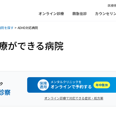
医療
オンライン診療
救急往診
カウンセリ
病院を探す
ADHD対応病院
診療ができる病院
メンタルクリニックを
保険
ク
年中無休
オンラインで予約する
適用
診察
オンライン診療で対応できる症状・処方薬