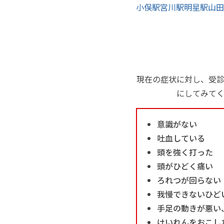
小俣駅
宮川駅
明星駅
山田
現在の症状に対し、受
にしてみて
意識がない
吐血している
頭を強く打った
頭がひどく痛い
ろれつが回らない
我慢できないひど
手足の動きが悪い
けいれんをおこし