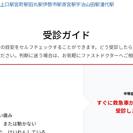
上口駅
宮町駅
田丸駅
伊勢市駅
斎宮駅
宇治山田駅
漕代駅
受診ガイド
診の目安をセルフチェックすることができます。どう受診したら
ください。判断に迷う場合は、お気軽にファストドクターへご相
中等
すぐに救急車
受診し
い痛み
、または動かない
た、けいれんしている