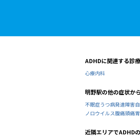
ADHDに関連する診
心療内科
明野駅の他の症状か
不眠症
うつ病
発達障害
自
ノロウイルス
腹痛
頭痛
胃
近隣エリアでADHD