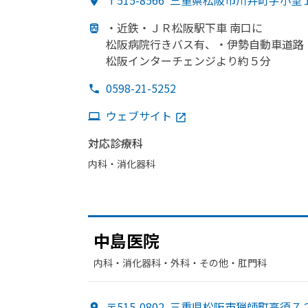
〒515-8566
三重県松阪市川井町字小望
・近鉄・ＪＲ松阪駅下車 南口に
松阪病院行きバス有、
・伊勢自動車道路
松阪インターチェンジより
約５分
0598-21-5252
ウェブサイト
対応診療科
内科・​消化器科
中島医院
内科・​消化器科・​外科・​その他・​肛門科
〒515-0802
三重県松阪市猟師町高須７