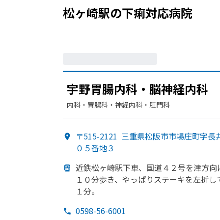
松ヶ崎駅
の
下痢
対応病院
宇野胃腸内科・脳神経内科
内科・​胃腸科・​神経内科・​肛門科
〒515-2121
三重県松阪市市場庄町字長
０５番地３
近鉄松ヶ崎駅下車、
国道４２号を
津方
向
１０分
歩き、
やっぱり
ステーキを
左折し
１分。
0598-56-6001