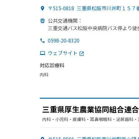
〒515-0818
三重県松阪市川井町１５７
公共交通機関：
三重交通バス松阪中央病院バス停より
徒
0598-20-8320
ウェブサイト
対応診療科
内科
三重県厚生農業協同組合連合
内科・​小児科・​皮膚科・​耳鼻咽喉科・​泌尿器科・
科・​麻酔科・​リハビリテーション・​胃腸科・​外科
環器科・​心臓血管外科