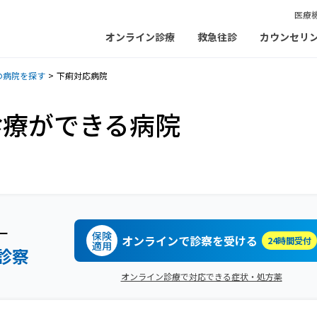
医療
オンライン診療
救急往診
カウンセリ
の病院を探す
下痢対応病院
診療ができる病院
ー
保険
オンラインで診察を受ける
24時間受付
適用
診察
オンライン診療で対応できる症状・処方薬