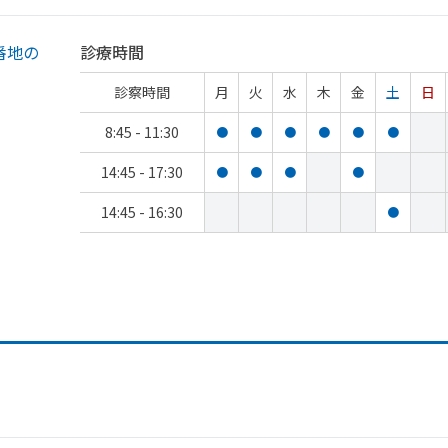
番地の
診療時間
診察時間
月
火
水
木
金
土
日
8:45 - 11:30
●
●
●
●
●
●
14:45 - 17:30
●
●
●
●
14:45 - 16:30
●