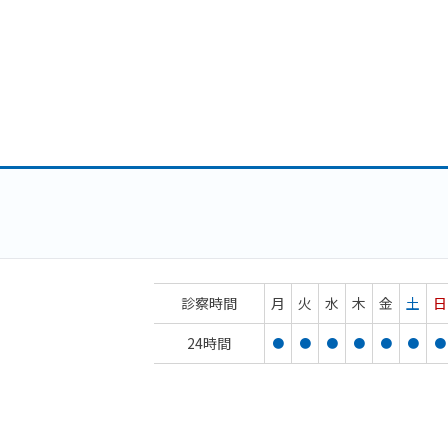
診察時間
月
火
水
木
金
土
日
24時間
●
●
●
●
●
●
●