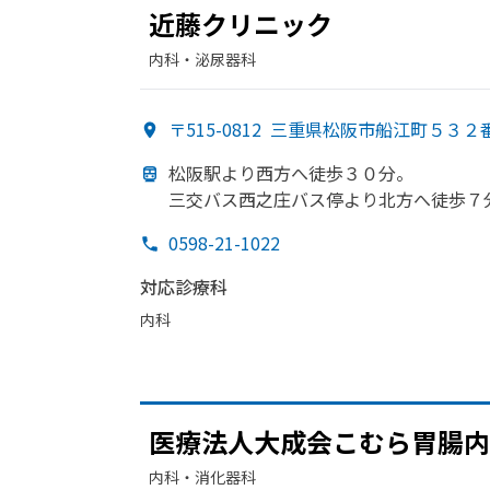
近藤クリニック
内科・​泌尿器科
〒515-0812
三重県松阪市船江町５３２
松阪駅より
西方
へ
徒歩３０分。
三交バス西之庄バス停より
北方
へ
徒歩７
0598-21-1022
対応診療科
内科
医療法人大成会こむら胃腸内
内科・​消化器科