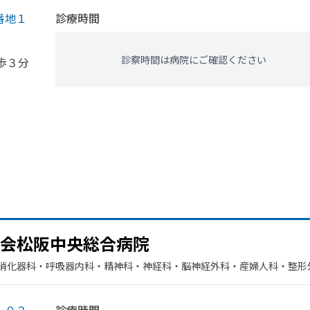
番地１
診療時間
診察時間は病院にご確認ください
歩３分
会松阪中央総合病院
​消化器科・​呼吸器内科・​精神科・神経科・​脳神経外科・​産婦人科・​整形
・​その他・​眼科・​神経内科・​臨床検査・病理診断・​血液内科・​放射線科