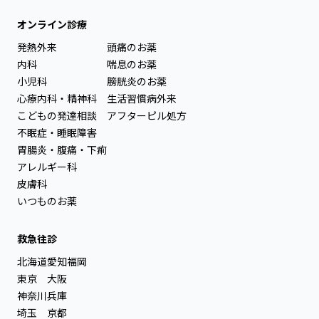
オンライン診療
発熱外来
頭痛のお薬
内科
喘息のお薬
小児科
膀胱炎のお薬
心療内科・精神科
生活習慣病外来
こどもの発達相談
アフターピル処方
不眠症・睡眠障害
胃腸炎・腹痛・下痢
アレルギー科
皮膚科
いつものお薬
救急往診
北海道
愛知
福岡
東京
大阪
神奈川
兵庫
埼玉
京都