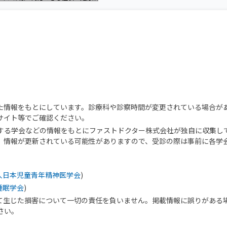
た情報をもとにしています。診療科や診察時間が変更されている場合が
サイト等でご確認ください。
する学会などの情報をもとにファストドクター株式会社が独自に収集し
、情報が更新されている可能性がありますので、受診の際は事前に各学
人日本児童青年精神医学会
)
睡眠学会
)
て生じた損害について一切の責任を負いません。掲載情報に誤りがある
さい。