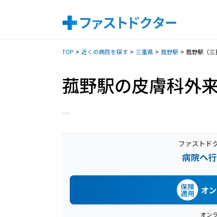
TOP
近くの病院を探す
三重県
菰野駅
菰野駅（三
菰野駅の皮膚科外
ファストド
病院へ行
保険
オン
適用
オン