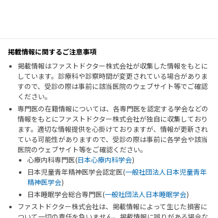
掲載情報に関するご注意事項
掲載情報はファストドクター株式会社が収集した情報をもとに
しています。診療科や診察時間が変更されている場合がありま
すので、受診の際は事前に該当医院のウェブサイト等でご確認
ください。
専門医の在籍情報については、各専門医を認定する学会などの
情報をもとにファストドクター株式会社が独自に収集しており
ます。適切な情報提供を心掛けておりますが、情報が更新され
ている可能性がありますので、受診の際は事前に各学会や該当
医院のウェブサイト等をご確認ください。
心療内科専門医(
日本心療内科学会
)
日本児童青年精神医学会認定医(
一般社団法人日本児童青年
精神医学会
)
日本睡眠学会総合専門医(
一般社団法人日本睡眠学会
)
ファストドクター株式会社は、掲載情報によって生じた損害に
ついて一切の責任を負いません。掲載情報に誤りがある場合な