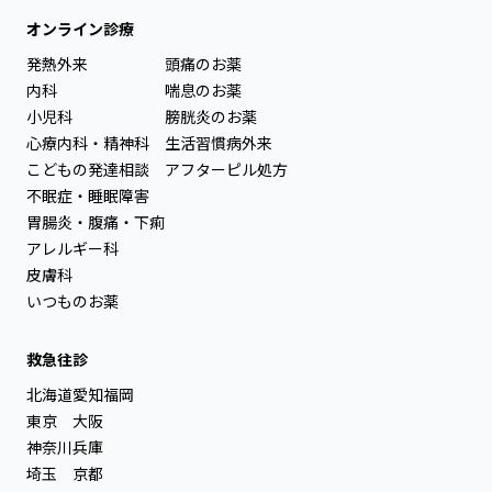
オンライン診療
発熱外来
頭痛のお薬
内科
喘息のお薬
小児科
膀胱炎のお薬
心療内科・精神科
生活習慣病外来
こどもの発達相談
アフターピル処方
不眠症・睡眠障害
胃腸炎・腹痛・下痢
アレルギー科
皮膚科
いつものお薬
救急往診
北海道
愛知
福岡
東京
大阪
神奈川
兵庫
埼玉
京都