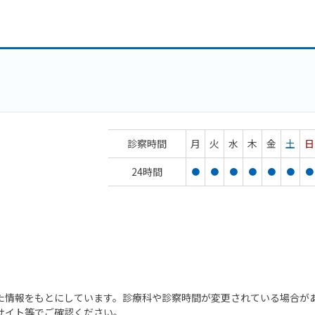
診察時間
月
火
水
木
金
土
日
24時間
●
●
●
●
●
●
●
た情報をもとにしています。診療科や診察時間が変更されている場合が
サイト等でご確認ください。