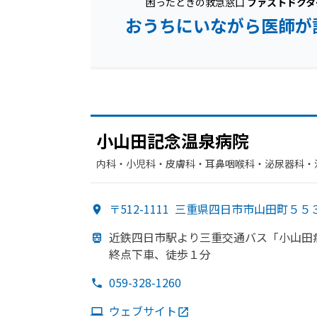
困ったときの救急窓口
ファストドクタ
おうちにいながら医師が
小山田記念温泉病院
内科・​小児科・​皮膚科・​耳鼻咽喉科・​泌尿器科・​
科・​リハビリテーション・​放射線科・​歯科
〒512-1111
三重県四日市市山田町５５
近鉄四日市駅より
三重交通バス「小山田
終点下車、
徒歩１分
059-328-1260
ウェブサイト