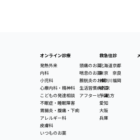
オンライン診療
救急往診
発熱外来
頭痛のお薬
北海道
京都
内科
喘息のお薬
東京
奈良
小児科
膀胱炎のお薬
神奈川
福岡
心療内科・精神科
生活習慣病外来
埼玉
こどもの発達相談
アフターピル処方
千葉
不眠症・睡眠障害
愛知
胃腸炎・腹痛・下痢
大阪
アレルギー科
兵庫
皮膚科
いつものお薬