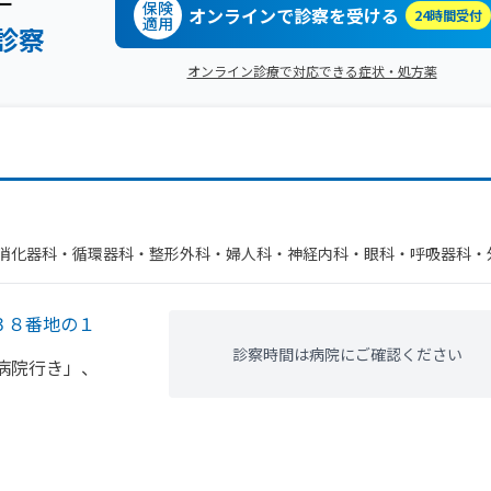
ー
保険
オンラインで診察を受ける
24時間受付
適用
診察
オンライン診療で対応できる症状・処方薬
消化器科・​循環器科・​整形外科・​婦人科・​神経内科・​眼科・​呼吸器科・​
３８番地の１
診察時間は病院にご確認ください
病院
行き」、