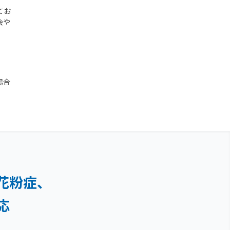
てお
会や
場合
花粉症、
応