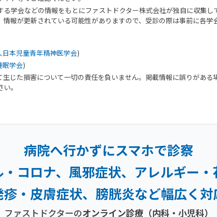
する学会などの情報をもとにファストドクター株式会社が独自に収集し
、情報が更新されている可能性がありますので、受診の際は事前に各学
人日本児童青年精神医学会
)
睡眠学会
)
て生じた損害について一切の責任を負いません。掲載情報に誤りがある
さい。
病院へ行かずにスマホで診察
ル・コロナ、風邪症状、
アレルギー・
発疹・
皮膚症状、膀胱炎など幅広く対
ファストドクターの
オンライン診療（内科・小児科）