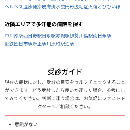
ヘルペス
湿疹
発疹
皮膚炎
水虫
円形脱毛症
火傷
とびひ
いぼ
近隣エリアで多汗症の病院を探す
中川原駅
西日野駅
日永駅
赤堀駅
伊勢川島駅
南日永駅
近鉄四日市駅
新正駅
川原町駅
泊駅
受診ガイド
現在の症状に対し、受診の目安をセルフチェックすること
ができます。どう受診したら良いか迷った場合、参考にし
てみてください。判断に迷う場合は、お気軽にファストド
クターへご相談ください。
意識がない