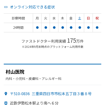
オンライン対応できる症状
診察時間
月
火
水
木
金
土
日
祝
24時間
●
●
●
●
●
●
●
●
175
ファストドクター利用実績
万件
※2024年9月末時点のプラットフォーム利用件数
村山医院
内科・​小児科・​皮膚科・​アレルギー科
〒510-0836
三重県四日市市松本五丁目３番８号
近鉄伊勢松本駅より
南へ
６分