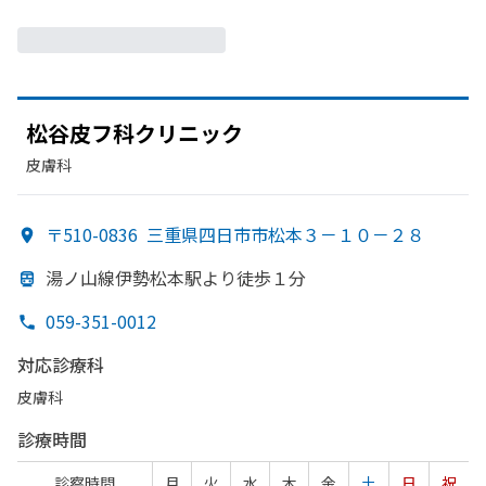
松谷皮フ科クリニック
皮膚科
〒510-0836
三重県四日市市松本３－１０－２８
湯ノ山線伊勢松本駅より
徒歩１分
059-351-0012
対応診療科
皮膚科
診療時間
診察時間
月
火
水
木
金
土
日
祝