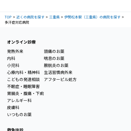
TOP
近くの病院を探す
三重県
伊勢松本駅（三重県）の病院を探す
多汗症対応病院
オンライン診療
発熱外来
頭痛のお薬
内科
喘息のお薬
小児科
膀胱炎のお薬
心療内科・精神科
生活習慣病外来
こどもの発達相談
アフターピル処方
不眠症・睡眠障害
胃腸炎・腹痛・下痢
アレルギー科
皮膚科
いつものお薬
救急往診