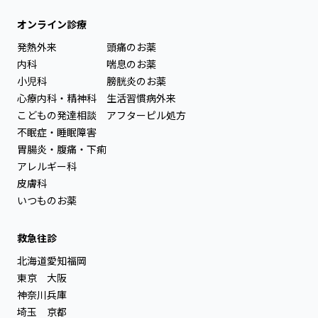
オンライン診療
発熱外来
頭痛のお薬
内科
喘息のお薬
小児科
膀胱炎のお薬
心療内科・精神科
生活習慣病外来
こどもの発達相談
アフターピル処方
不眠症・睡眠障害
胃腸炎・腹痛・下痢
アレルギー科
皮膚科
いつものお薬
救急往診
北海道
愛知
福岡
東京
大阪
神奈川
兵庫
埼玉
京都