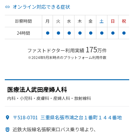
オンライン対応できる症状
診察時間
月
火
水
木
金
土
日
祝
24時間
●
●
●
●
●
●
●
●
175
ファストドクター利用実績
万件
※2024年9月末時点のプラットフォーム利用件数
医療法人武田産婦人科
内科・​小児科・​皮膚科・​産婦人科・​放射線科
〒518-0701
三重県名張市鴻之台１番町１４４番地
近鉄大阪線名張駅東口バス乗り場より、