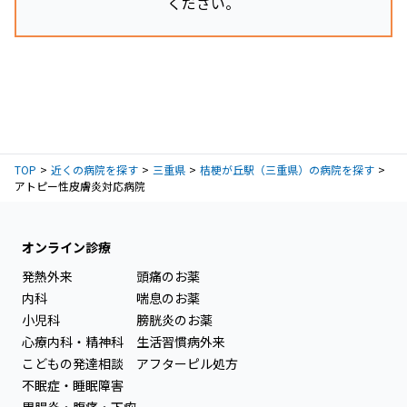
ください。
TOP
近くの病院を探す
三重県
桔梗が丘駅（三重県）の病院を探す
アトピー性皮膚炎対応病院
オンライン診療
発熱外来
頭痛のお薬
内科
喘息のお薬
小児科
膀胱炎のお薬
心療内科・精神科
生活習慣病外来
こどもの発達相談
アフターピル処方
不眠症・睡眠障害
胃腸炎・腹痛・下痢