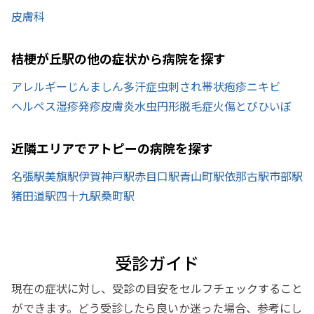
皮膚科
桔梗が丘駅の他の症状から病院を探す
アレルギー
じんましん
多汗症
虫刺され
帯状疱疹
ニキビ
ヘルペス
湿疹
発疹
皮膚炎
水虫
円形脱毛症
火傷
とびひ
いぼ
近隣エリアでアトピーの病院を探す
名張駅
美旗駅
伊賀神戸駅
赤目口駅
青山町駅
依那古駅
市部駅
猪田道駅
四十九駅
桑町駅
受診ガイド
現在の症状に対し、受診の目安をセルフチェックすること
ができます。どう受診したら良いか迷った場合、参考にし