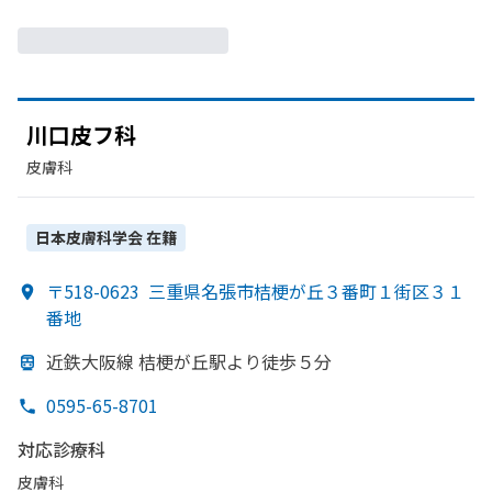
川口皮フ科
皮膚科
日本皮膚科学会
在籍
〒518-0623
三重県名張市桔梗が丘３番町１街区３１
番地
近鉄大阪線 桔梗が
丘駅より
徒歩５分
0595-65-8701
対応診療科
皮膚科