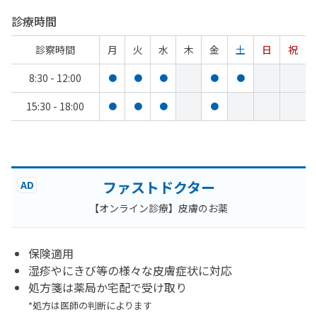
診療時間
診察時間
月
火
水
木
金
土
日
祝
8:30 - 12:00
●
●
●
●
●
15:30 - 18:00
●
●
●
●
ファストドクター
AD
【オンライン診療】皮膚のお薬
保険適用
湿疹やにきび等の様々な皮膚症状に対応
処方箋は薬局か宅配で受け取り
*処方は医師の判断によります