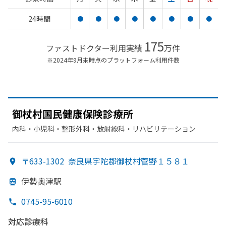
24時間
●
●
●
●
●
●
●
●
175
ファストドクター利用実績
万件
※2024年9月末時点のプラットフォーム利用件数
御杖村国民健康保険診療所
内科・​小児科・​整形外科・​放射線科・​リハビリテーション
〒633-1302
奈良県宇陀郡御杖村菅野１５８１
伊勢奥津駅
0745-95-6010
対応診療科