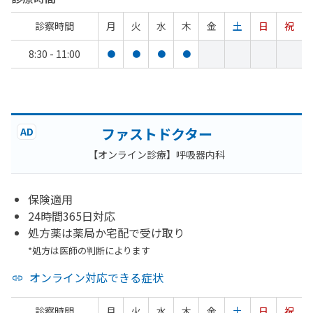
診察時間
月
火
水
木
金
土
日
祝
8:30 - 11:00
●
●
●
●
ファストドクター
AD
【オンライン診療】呼吸器内科
保険適用
24時間365日対応
処方薬は薬局か宅配で受け取り
*処方は医師の判断によります
オンライン対応できる症状
診察時間
月
火
水
木
金
土
日
祝