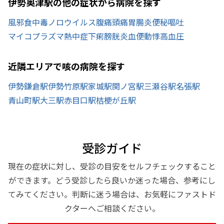
伊勢奥津駅の他の症状から病院を探す
風邪
食中毒
ノロウイルス
腹痛
頭痛
胃腸炎
便秘
嘔吐
マイコプラズマ
熱中症
下痢
膀胱炎
血便
動悸
高血圧
近隣エリアで咳の病院を探す
伊勢鎌倉駅
伊勢竹原駅
家城駅
関ノ宮駅
三瀬谷駅
名張駅
青山町駅
大三駅
赤目口駅
桔梗が丘駅
受診ガイド
現在の症状に対し、受診の目安をセルフチェックすること
ができます。どう受診したら良いか迷った場合、参考にし
てみてください。判断に迷う場合は、お気軽にファストド
クターへご相談ください。