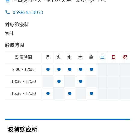
三重交通バス「家野バス停」より
徒歩５分。
0598-45-0023
対応診療科
内科
診療時間
診察時間
月
火
水
木
金
土
日
祝
9:00 - 12:00
●
●
●
●
●
13:30 - 17:30
●
●
16:30 - 17:30
●
●
●
波瀬診療所