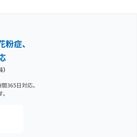
花粉症、
応
科）
間365日対応。
す。