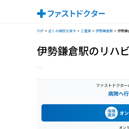
TOP
近くの病院を探す
三重県
伊勢鎌倉駅
伊勢鎌
伊勢鎌倉駅のリハ
ファストドクター
病院へ行
保険
オン
適用
オン