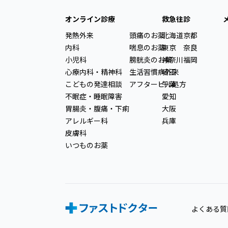
オンライン診療
救急往診
発熱外来
頭痛のお薬
北海道
京都
内科
喘息のお薬
東京
奈良
小児科
膀胱炎のお薬
神奈川
福岡
心療内科・精神科
生活習慣病外来
埼玉
こどもの発達相談
アフターピル処方
千葉
不眠症・睡眠障害
愛知
胃腸炎・腹痛・下痢
大阪
アレルギー科
兵庫
皮膚科
いつものお薬
よくある質