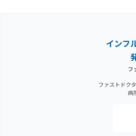
インフ
フ
ファストドクタ
病