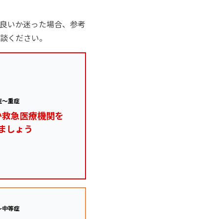
良いか迷った場合、参考
談ください。
症～重症
か救急医療機関を
ましょう
～中等症