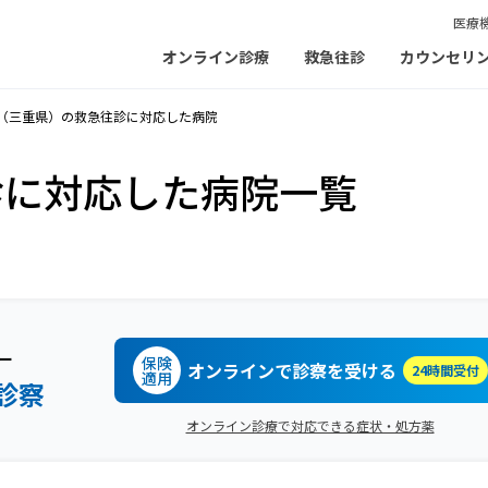
医療
オンライン診療
救急往診
カウンセリ
（三重県）の救急往診に対応した病院
診に対応した病院一覧
ー
保険
オンラインで診察を受ける
24時間受付
適用
診察
オンライン診療で対応できる症状・処方薬