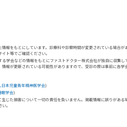
た情報をもとにしています。診療科や診察時間が変更されている場合が
サイト等でご確認ください。
する学会などの情報をもとにファストドクター株式会社が独自に収集し
、情報が更新されている可能性がありますので、受診の際は事前に各学
人日本児童青年精神医学会
)
睡眠学会
)
て生じた損害について一切の責任を負いません。掲載情報に誤りがある
さい。