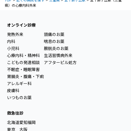
県）の心療内科外来
オンライン診療
発熱外来
頭痛のお薬
内科
喘息のお薬
小児科
膀胱炎のお薬
心療内科・精神科
生活習慣病外来
こどもの発達相談
アフターピル処方
不眠症・睡眠障害
胃腸炎・腹痛・下痢
アレルギー科
皮膚科
いつものお薬
救急往診
北海道
愛知
福岡
東京
大阪