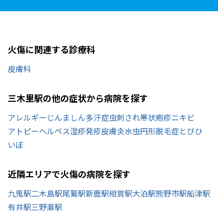
火傷に関連する診療科
皮膚科
三木里駅の他の症状から病院を探す
アレルギー
じんましん
多汗症
虫刺され
帯状疱疹
ニキビ
アトピー
ヘルペス
湿疹
発疹
皮膚炎
水虫
円形脱毛症
とびひ
いぼ
近隣エリアで火傷の病院を探す
九鬼駅
二木島駅
尾鷲駅
新鹿駅
相賀駅
大泊駅
熊野市駅
船津駅
有井駅
三野瀬駅