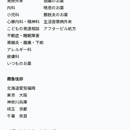
発熱外来
頭痛のお薬
内科
喘息のお薬
小児科
膀胱炎のお薬
心療内科・精神科
生活習慣病外来
こどもの発達相談
アフターピル処方
不眠症・睡眠障害
胃腸炎・腹痛・下痢
アレルギー科
皮膚科
いつものお薬
救急往診
北海道
愛知
福岡
東京
大阪
神奈川
兵庫
埼玉
京都
千葉
奈良