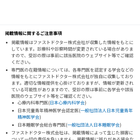
掲載情報に関するご注意事項
掲載情報はファストドクター株式会社が収集した情報をもとに
しています。診療科や診察時間が変更されている場合がありま
すので、受診の際は事前に該当医院のウェブサイト等でご確認
ください。
専門医の在籍情報については、各専門医を認定する学会などの
情報をもとにファストドクター株式会社が独自に収集しており
ます。適切な情報提供を心掛けておりますが、情報が更新され
ている可能性がありますので、受診の際は事前に各学会や該当
医院のウェブサイト等をご確認ください。
心療内科専門医(
日本心療内科学会
)
日本児童青年精神医学会認定医(
一般社団法人日本児童青年
精神医学会
)
日本睡眠学会総合専門医(
一般社団法人日本睡眠学会
)
ファストドクター株式会社は、掲載情報によって生じた損害に
ついて一切の責任を負いません。掲載情報に誤りがある場合な