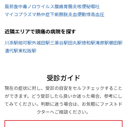
風邪
食中毒
ノロウイルス
腹痛
胃腸炎
咳
便秘
嘔吐
マイコプラズマ
熱中症
下痢
膀胱炎
血便
動悸
高血圧
近隣エリアで頭痛の病院を探す
川添駅
相可駅
外城田駅
三瀬谷駅
田丸駅
徳和駅
滝原駅
櫛田駅
漕代駅
東松阪駅
受診ガイド
現在の症状に対し、受診の目安をセルフチェックすること
ができます。どう受診したら良いか迷った場合、参考にし
てみてください。判断に迷う場合は、お気軽にファストド
クターへご相談ください。