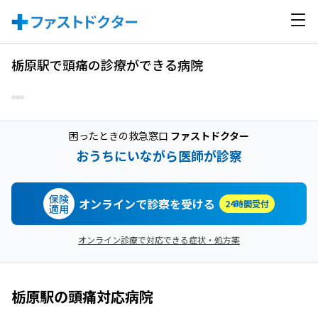
栃原駅で頭痛の診療ができる病院
困ったときの救急窓口
ファストドクター
おうちにいながら医師が診察
保険
オンラインで診察を受ける
24時間受付
適用
オンライン診療で対応できる症状・処方薬
栃原駅
の
頭痛
対応病院