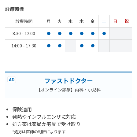
診療時間
診察時間
月
火
水
木
金
土
日
祝
8:30 - 12:00
●
●
●
●
●
●
14:00 - 17:30
●
●
●
●
ファストドクター
AD
【オンライン診療】内科・小児科
保険適用
発熱やインフルエンザに対応
処方薬は薬局か宅配で受け取り
*処方は医師の判断によります