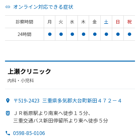
オンライン対応できる症状
診察時間
月
火
水
木
金
土
日
祝
24時間
●
●
●
●
●
●
●
●
上瀬クリニック
内科・​小児科
〒519-2423
三重県多気郡大台町新田４７２－４
ＪＲ栃原駅より
南東へ
徒歩１５分、
三重交通バス新田停留所より
東へ
徒歩５分
0598-85-0106