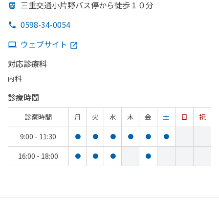
三重交通小片野バス停から
徒歩１０分
0598-34-0054
ウェブサイト
対応診療科
内科
診療時間
診察時間
月
火
水
木
金
土
日
祝
9:00 - 11:30
●
●
●
●
●
●
16:00 - 18:00
●
●
●
●