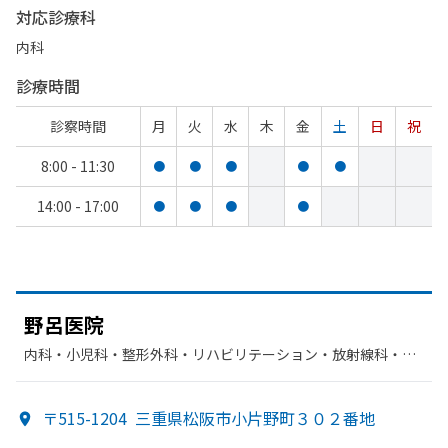
対応診療科
内科
診療時間
診察時間
月
火
水
木
金
土
日
祝
8:00 - 11:30
●
●
●
●
●
14:00 - 17:00
●
●
●
●
野呂医院
内科・​小児科・​整形外科・​リハビリテーション・​放射線科・​外
科
〒515-1204
三重県松阪市小片野町３０２番地