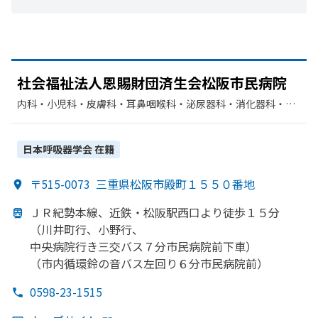
社会福祉法人恩賜財団済生会松阪市民病院
内科・​小児科・​皮膚科・​耳鼻咽喉科・​泌尿器科・​消化器科・​呼
吸器内科・​精神科・神経科・​神経内科・​リウマチ科・​外科・​整
形外科・​形成外科・​脳神経外科・​産婦人科・​眼科・​放射線科・​
麻酔科・​歯科・​リハビリテーション・​臨床検査・病理診断・​歯
日本呼吸器学会
在籍
科口腔外科・​循環器科・​呼吸器外科・​救急科
〒515-0073
三重県松阪市殿町１５５０番地
ＪＲ紀勢本線、
近鉄・松阪駅西口より
徒歩１５分
（川井町行、
小野行、
中央病院行き三交バス７分市民病院前下車）
（市内循環鈴の
音バス左回り６分市民病院前）
0598-23-1515