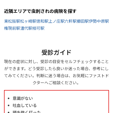
近隣エリアで虫刺されの病院を探す
東松阪駅
松ヶ崎駅
徳和駅
上ノ庄駅
六軒駅
櫛田駅
伊勢中原駅
権現前駅
漕代駅
相可駅
受診ガイド
現在の症状に対し、受診の目安をセルフチェックすること
ができます。どう受診したら良いか迷った場合、参考にし
てみてください。判断に迷う場合は、お気軽にファストド
クターへご相談ください。
意識がない
吐血している
頭を強く打った