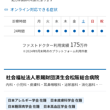
オンライン対応できる症状
診察時間
月
火
水
木
金
土
日
祝
24時間
●
●
●
●
●
●
●
●
175
ファストドクター利用実績
万件
※2024年9月末時点のプラットフォーム利用件数
社会福祉法人恩賜財団済生会松阪総合病院
内科・​小児科・​皮膚科・​耳鼻咽喉科・​泌尿器科・​消化器科・​呼
吸器内科・​精神科・神経科・​神経内科・​整形外科・​脳神経外
科・​産婦人科・​眼科・​放射線科・​麻酔科・​リハビリテーショ
ン・​歯科・​循環器科・​外科・​臨床検査・病理診断・​歯科口腔外
日本アレルギー学会
在籍
日本皮膚科学会
在籍
科・​乳腺外科・​形成外科・​リウマチ科・​腎臓内科・外科・​救急
日本糖尿病学会
在籍
日本高血圧学会
在籍