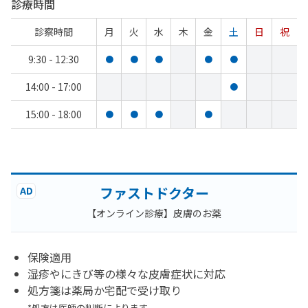
診療時間
診察時間
月
火
水
木
金
土
日
祝
9:30 - 12:30
●
●
●
●
●
14:00 - 17:00
●
15:00 - 18:00
●
●
●
●
ファストドクター
AD
【オンライン診療】皮膚のお薬
保険適用
湿疹やにきび等の様々な皮膚症状に対応
処方箋は薬局か宅配で受け取り
*処方は医師の判断によります