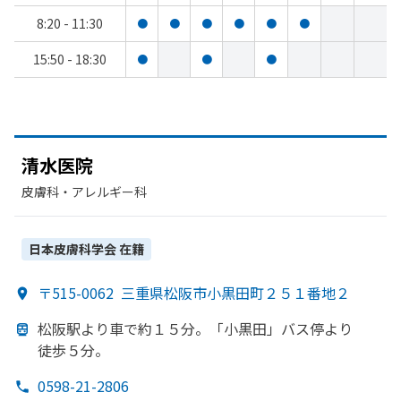
8:20 - 11:30
●
●
●
●
●
●
15:50 - 18:30
●
●
●
清水医院
皮膚科・​アレルギー科
日本皮膚科学会
在籍
〒515-0062
三重県松阪市小黒田町２５１番地２
松阪駅より
車で
約１５分。
「小黒田」
バス停より
徒歩５分。
0598-21-2806