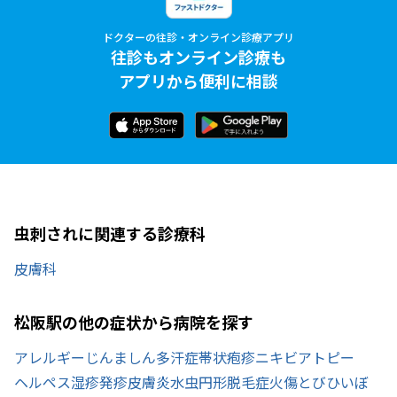
ドクターの往診・オンライン診療アプリ
往診もオンライン診療も
アプリから便利に相談
虫刺されに関連する診療科
皮膚科
松阪駅の他の症状から病院を探す
アレルギー
じんましん
多汗症
帯状疱疹
ニキビ
アトピー
ヘルペス
湿疹
発疹
皮膚炎
水虫
円形脱毛症
火傷
とびひ
いぼ