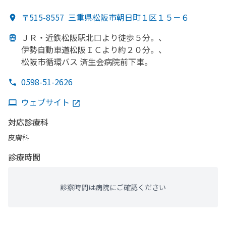
科
〒515-8557
三重県松阪市朝日町１区１５－６
ＪＲ・近鉄松阪駅北口より
徒歩５分。、
伊勢自動車道松阪ＩＣより
約２０分。、
松阪市循環バス 済生会病院前下車。
0598-51-2626
ウェブサイト
対応診療科
皮膚科
診療時間
診察時間は病院にご確認ください