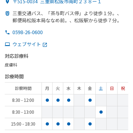
〒515-0034
三重県松阪市南町２３８ー１
三重交通バス、
「茶与町バス停」より
徒歩１分。、
郵便局松阪本局ななめ前。、
松阪駅から
徒歩７分。
0598-26-0600
ウェブサイト
対応診療科
皮膚科
診療時間
診察時間
月
火
水
木
金
土
日
祝
8:30 - 12:00
●
●
●
●
8:30 - 13:00
●
15:00 - 18:30
●
●
●
●