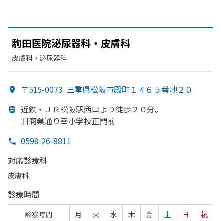
駒田医院泌尿器科・皮膚科
皮膚科・​泌尿器科
〒515-0073
三重県松阪市殿町１４６５番地２０
近鉄・ＪＲ松阪駅西口より
徒歩２０分。
旧商業通り幸小学校正門前
0598-26-8811
対応診療科
皮膚科
診療時間
診察時間
月
火
水
木
金
土
日
祝