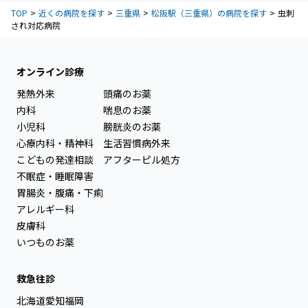
TOP
近くの病院を探す
三重県
松阪駅（三重県）の病院を探す
虫刺
され対応病院
オンライン診療
発熱外来
頭痛のお薬
内科
喘息のお薬
小児科
膀胱炎のお薬
心療内科・精神科
生活習慣病外来
こどもの発達相談
アフターピル処方
不眠症・睡眠障害
胃腸炎・腹痛・下痢
アレルギー科
皮膚科
いつものお薬
救急往診
北海道
愛知
福岡