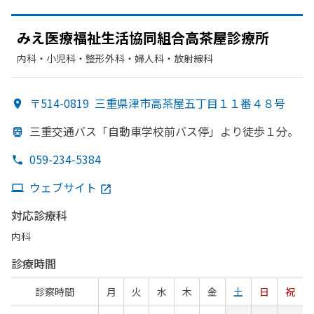
みえ医療福祉生活協同組合高茶屋診療所
内科・​小児科・​整形外科・​婦人科・​放射線科
〒514-0819
三重県津市高茶屋五丁目１１番４８号
三重交通バス「自動車学校前バス停」より
徒歩１分。
059-234-5384
ウェブサイト
対応診療科
内科
診療時間
診察時間
月
火
水
木
金
土
日
祝