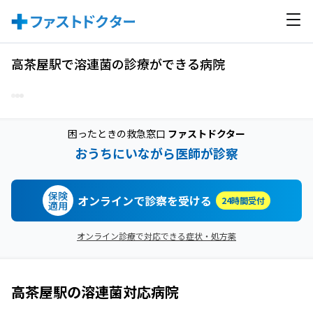
高茶屋駅で溶連菌の診療ができる病院
困ったときの救急窓口
ファストドクター
おうちにいながら医師が診察
保険
オンラインで診察を受ける
24時間受付
適用
オンライン診療で対応できる症状・処方薬
高茶屋駅
の
溶連菌
対応病院