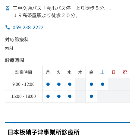
三重交通バス「雲出バス停」より
徒歩５分。、
ＪＲ高茶屋駅より
徒歩２０分。
059-238-2222
対応診療科
内科
診療時間
診察時間
月
火
水
木
金
土
日
祝
9:00 - 12:00
●
●
●
●
●
15:00 - 18:00
●
●
●
●
日本板硝子津事業所診療所