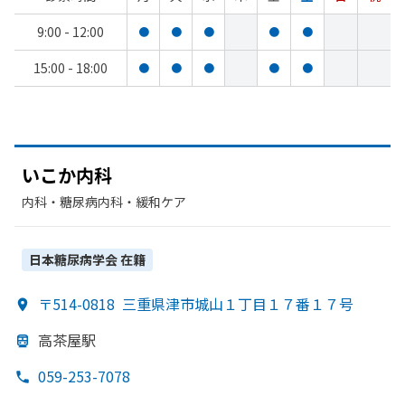
9:00 - 12:00
●
●
●
●
●
15:00 - 18:00
●
●
●
●
●
い
こか
内科
内科・​糖尿病内科・​緩和ケア
日本糖尿病学会
在籍
〒514-0818
三重県津市城山１丁目１７番１７号
高茶屋駅
059-253-7078