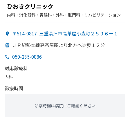
ひ
おきクリニック
内科・​消化器科・​胃腸科・​外科・​肛門科・​リハビリテーション
〒514-0817
三重県津市高茶屋小森町２５９６ー１
ＪＲ紀勢本線高茶屋駅より
北方
へ
徒歩１２分
059-235-0886
対応診療科
内科
診療時間
診察時間は病院にご確認ください