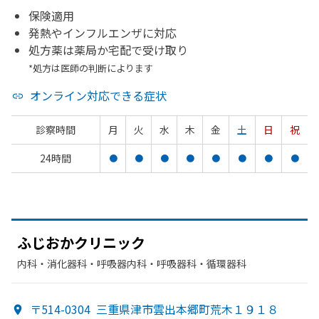
保険適用
発熱やインフルエンザに対応
処方薬は薬局か宅配で受け取り
*処方は医師の判断によります
オンライン対応できる症状
診察時間
月
火
水
木
金
土
日
祝
24時間
●
●
●
●
●
●
●
●
ふじおかクリニック
内科・​消化器科・​呼吸器内科・​呼吸器科・​循環器科
〒514-0304
三重県津市雲出本郷町荒木１９１８