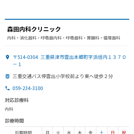
森田内科クリニック
内科・​消化器科・​呼吸器内科・​呼吸器科・​胃腸科・​循環器科
〒514-0304
三重県津市雲出本郷町字浜垣内１３７０
－１
三重交通バス停雲出小学校前より
東へ
徒歩２分
059-234-3100
対応診療科
内科
診療時間
診察時間
月
火
水
木
金
土
日
祝