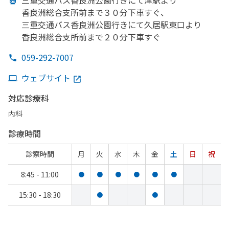
三重交通バス香良洲公園
行きにて津駅より
香良洲総合支所前まで
３０分下車すぐ、
三重交通バス香良洲公園
行きにて久居駅東口より
香良洲総合支所前まで
２０分下車すぐ
059-292-7007
ウェブサイト
対応診療科
内科
診療時間
診察時間
月
火
水
木
金
土
日
祝
8:45 - 11:00
●
●
●
●
●
●
15:30 - 18:30
●
●