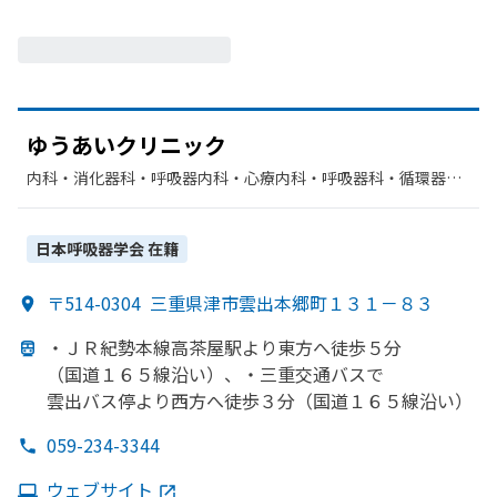
ゆう
あい
クリニック
内科・​消化器科・​呼吸器内科・​心療内科・​呼吸器科・​循環器
科・​外科・​整形外科・​リハビリテーション・​乳腺外科
日本呼吸器学会
在籍
〒514-0304
三重県津市雲出本郷町１３１－８３
・ＪＲ紀勢本線高茶屋駅より
東方
へ
徒歩５分
（国道１６５線沿い）、
・三重交通バスで
雲出バス停より
西方
へ
徒歩３分
（国道１６５線沿い）
059-234-3344
ウェブサイト