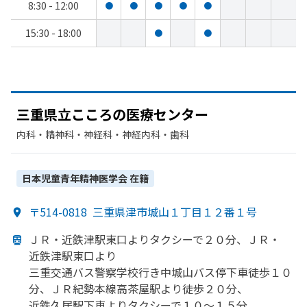
8:30 - 12:00
●
●
●
●
●
15:30 - 18:00
●
●
三重県立こころの
医療センター
内科・​精神科・神経科・​神経内科・​歯科
日本児童青年精神医学会
在籍
〒514-0818
三重県津市城山１丁目１２番１号
ＪＲ・近鉄津駅東口より
タクシーで
２０分、
ＪＲ・
近鉄津駅東口より
三重交通バス警察学校行き中城山バス停下車徒歩１０
分、
ＪＲ紀勢本線高茶屋駅より
徒歩２０分、
近鉄久居駅下車より
タクシーで
１０～１５分、