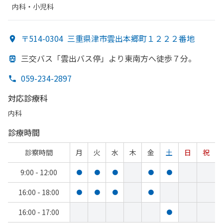
内科・​小児科
〒514-0304
三重県津市雲出本郷町１２２２番地
三交バス「雲出バス停」より
東南方
へ
徒歩７分。
059-234-2897
対応診療科
内科
診療時間
診察時間
月
火
水
木
金
土
日
祝
9:00 - 12:00
●
●
●
●
●
16:00 - 18:00
●
●
●
●
16:00 - 17:00
●