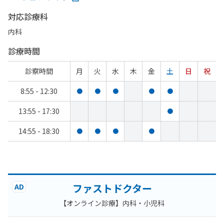
対応診療科
内科
診療時間
診察時間
月
火
水
木
金
土
日
祝
8:55 - 12:30
●
●
●
●
●
13:55 - 17:30
●
14:55 - 18:30
●
●
●
●
ファストドクター
AD
【オンライン診療】内科・小児科