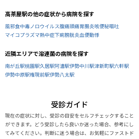
高茶屋駅の他の症状から病院を探す
風邪
食中毒
ノロウイルス
腹痛
頭痛
胃腸炎
咳
便秘
嘔吐
マイコプラズマ
熱中症
下痢
膀胱炎
血便
動悸
近隣エリアで溶連菌の病院を探す
南が丘駅
桃園駅
久居駅
阿漕駅
伊勢中川駅
津新町駅
六軒駅
伊勢中原駅
権現前駅
伊勢八太駅
受診ガイド
現在の症状に対し、受診の目安をセルフチェックすること
ができます。どう受診したら良いか迷った場合、参考にし
てみてください。判断に迷う場合は、お気軽にファストド