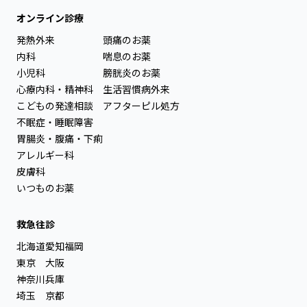
オンライン診療
発熱外来
頭痛のお薬
内科
喘息のお薬
小児科
膀胱炎のお薬
心療内科・精神科
生活習慣病外来
こどもの発達相談
アフターピル処方
不眠症・睡眠障害
胃腸炎・腹痛・下痢
アレルギー科
皮膚科
いつものお薬
救急往診
北海道
愛知
福岡
東京
大阪
神奈川
兵庫
埼玉
京都