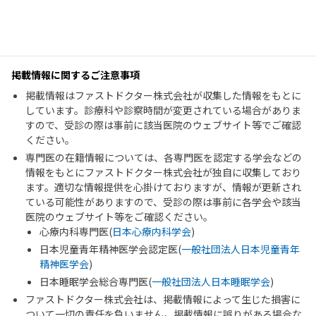
掲載情報に関するご注意事項
掲載情報はファストドクター株式会社が収集した情報をもとに
しています。診療科や診察時間が変更されている場合がありま
すので、受診の際は事前に該当医院のウェブサイト等でご確認
ください。
専門医の在籍情報については、各専門医を認定する学会などの
情報をもとにファストドクター株式会社が独自に収集しており
ます。適切な情報提供を心掛けておりますが、情報が更新され
ている可能性がありますので、受診の際は事前に各学会や該当
医院のウェブサイト等をご確認ください。
心療内科専門医(
日本心療内科学会
)
日本児童青年精神医学会認定医(
一般社団法人日本児童青年
精神医学会
)
日本睡眠学会総合専門医(
一般社団法人日本睡眠学会
)
ファストドクター株式会社は、掲載情報によって生じた損害に
ついて一切の責任を負いません。掲載情報に誤りがある場合な