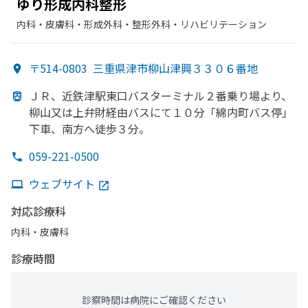
ゆり
形成内科整形
内科・​皮膚科・​形成外科・​整形外科・​リハビリテーション
〒514-0803
三重県津市柳山津興３３０６番地
ＪＲ、
近鉄津駅東口バスターミナル２番乗り場より、
柳山又は
上弁財経由バスにて
１０分
「綿内町バス停」
下車、
南方
へ
徒歩３分。
059-221-0500
ウェブサイト
対応診療科
内科・​皮膚科
診療時間
診察時間は病院にご確認ください