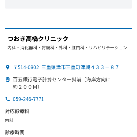
つ
おき高橋クリニック
内科・​消化器科・​胃腸科・​外科・​肛門科・​リハビリテーション
〒514-0802
三重県津市三重町津興４３３－８７
百五銀行電子計算センター斜前
（海岸方
向に
約２００Ｍ）
059-246-7771
対応診療科
内科
診療時間