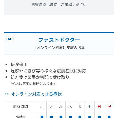
診察時間は病院にご確認ください
ファストドクター
AD
【オンライン診療】皮膚のお薬
保険適用
湿疹やにきび等の様々な皮膚症状に対応
処方箋は薬局か宅配で受け取り
*処方は医師の判断によります
オンライン対応できる症状
診察時間
月
火
水
木
金
土
日
祝
24時間
●
●
●
●
●
●
●
●