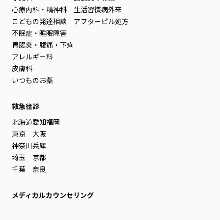
心療内科・精神科
生活習慣病外来
こどもの発達相談
アフターピル処方
不眠症・睡眠障害
胃腸炎・腹痛・下痢
アレルギー科
皮膚科
いつものお薬
救急往診
北海道
愛知
福岡
東京
大阪
神奈川
兵庫
埼玉
京都
千葉
奈良
メディカルカウンセリング