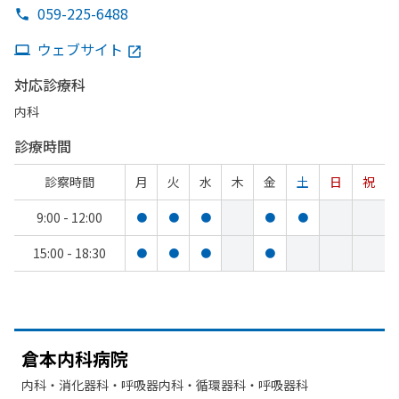
059-225-6488
ウェブサイト
対応診療科
内科
診療時間
診察時間
月
火
水
木
金
土
日
祝
9:00 - 12:00
●
●
●
●
●
15:00 - 18:30
●
●
●
●
倉本内科病院
内科・​消化器科・​呼吸器内科・​循環器科・​呼吸器科