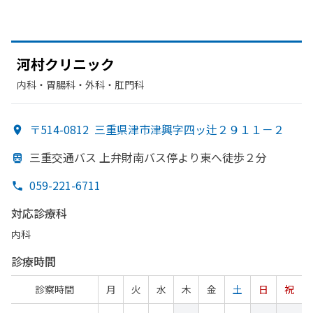
河村クリニック
内科・​胃腸科・​外科・​肛門科
〒514-0812
三重県津市津興字四ッ辻２９１１－２
三重交通バス 上弁財南バス停より
東へ
徒歩２分
059-221-6711
対応診療科
内科
診療時間
診察時間
月
火
水
木
金
土
日
祝