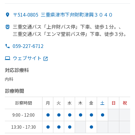
〒514-0805
三重県津市下弁財町津興３０４０
三重交通バス「上弁財バス停」
下車、
徒歩１分。、
三重交通バス「エンマ堂前バス停」
下車、
徒歩３分。
059-227-6712
ウェブサイト
対応診療科
内科
診療時間
診察時間
月
火
水
木
金
土
日
祝
9:00 - 12:00
●
●
●
●
●
●
13:30 - 17:30
●
●
●
●