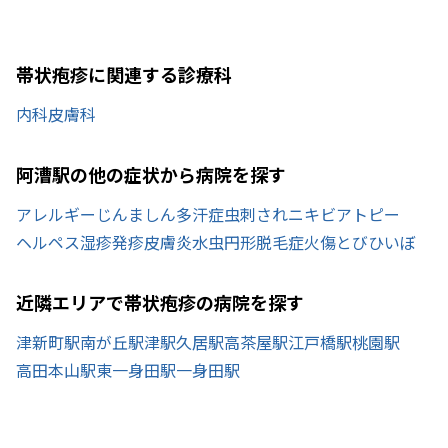
帯状疱疹に関連する診療科
内科
皮膚科
阿漕駅の他の症状から病院を探す
アレルギー
じんましん
多汗症
虫刺され
ニキビ
アトピー
ヘルペス
湿疹
発疹
皮膚炎
水虫
円形脱毛症
火傷
とびひ
いぼ
近隣エリアで帯状疱疹の病院を探す
津新町駅
南が丘駅
津駅
久居駅
高茶屋駅
江戸橋駅
桃園駅
高田本山駅
東一身田駅
一身田駅