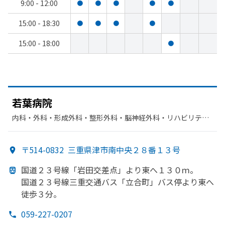
9:00 - 12:00
●
●
●
●
●
15:00 - 18:30
●
●
●
●
15:00 - 18:00
●
若葉病院
内科・​外科・​形成外科・​整形外科・​脳神経外科・​リハビリテー
ション
〒514-0832
三重県津市南中央２８番１３号
国道２３号線
「岩田交差点」より
東へ
１３０ｍ。
国道２３号線三重交通バス「立合町」
バス停より
東へ
徒歩３分。
059-227-0207