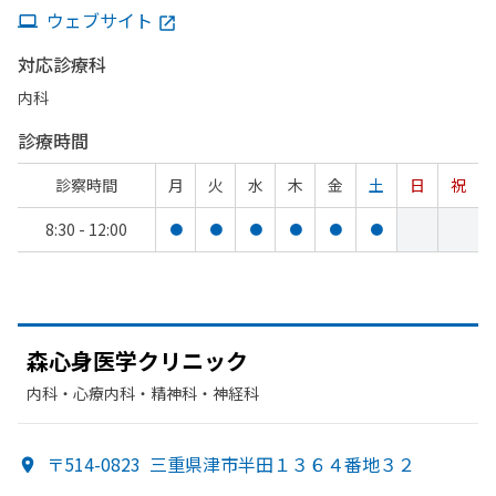
ウェブサイト
対応診療科
内科
診療時間
診察時間
月
火
水
木
金
土
日
祝
8:30 - 12:00
●
●
●
●
●
●
森心身医学クリニック
内科・​心療内科・​精神科・神経科
〒514-0823
三重県津市半田１３６４番地３２