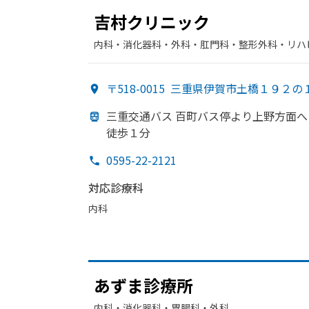
吉村クリニック
内科・​消化器科・​外科・​肛門科・​整形外科・​リ
〒518-0015
三重県伊賀市土橋１９２の
三重交通バス 百町バス停より
上野方
面へ
徒歩１分
0595-22-2121
対応診療科
内科
あずま診療所
内科・​消化器科・​胃腸科・​外科