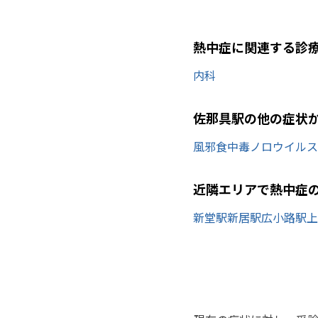
熱中症に関連する診
内科
佐那具駅の他の症状
風邪
食中毒
ノロウイルス
近隣エリアで熱中症
新堂駅
新居駅
広小路駅
上