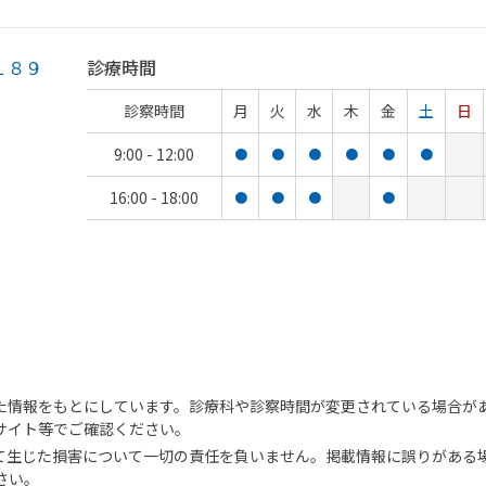
１８９
診療時間
診察時間
月
火
水
木
金
土
日
9:00 - 12:00
●
●
●
●
●
●
16:00 - 18:00
●
●
●
●
た情報をもとにしています。診療科や診察時間が変更されている場合が
サイト等でご確認ください。
て生じた損害について一切の責任を負いません。掲載情報に誤りがある
さい。