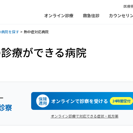
医療
オンライン診療
救急往診
カウンセリ
の病院を探す
熱中症対応病院
の診療ができる病院
ー
保険
オンラインで診察を受ける
24時間受付
適用
診察
オンライン診療で対応できる症状・処方薬