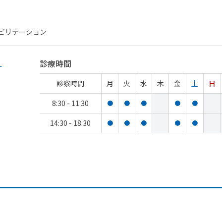
ハビリテーション
１
診療時間
診察時間
月
火
水
木
金
土
日
8:30 - 11:30
●
●
●
●
●
14:30 - 18:30
●
●
●
●
●