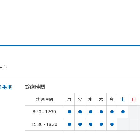
ョン
０番地
診療時間
診察時間
月
火
水
木
金
土
日
8:30 - 12:30
●
●
●
●
●
●
15:30 - 18:30
●
●
●
●
●