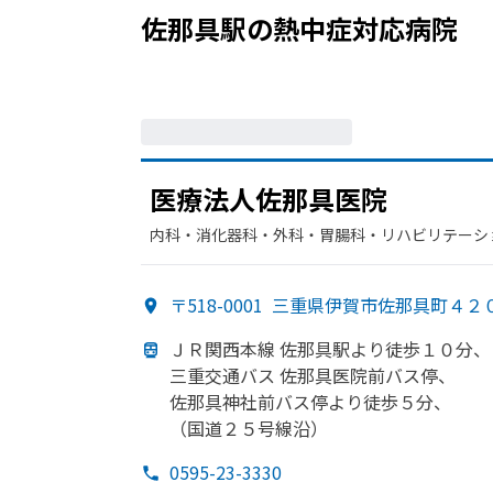
佐那具駅
の
熱中症
対応病院
医療法人佐那具医院
内科・​消化器科・​外科・​胃腸科・​リハビリテーシ
〒518-0001
三重県伊賀市佐那具町４２
ＪＲ関西本線 佐那具駅より
徒歩１０分、
三重交通バス 佐那具医院前バス停、
佐那具神社前バス停より
徒歩５分、
（国道２５号線沿）
0595-23-3330