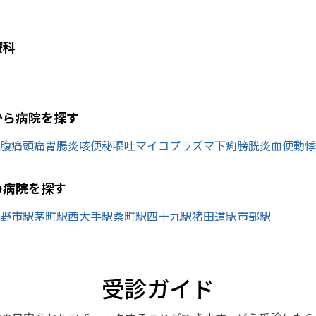
療科
から病院を探す
腹痛
頭痛
胃腸炎
咳
便秘
嘔吐
マイコプラズマ
下痢
膀胱炎
血便
動悸
の病院を探す
野市駅
茅町駅
西大手駅
桑町駅
四十九駅
猪田道駅
市部駅
受診ガイド