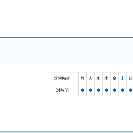
診察時間
月
火
水
木
金
土
日
24時間
●
●
●
●
●
●
●