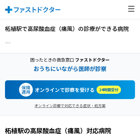
柘植駅で高尿酸血症（痛風）の診療ができる病院
困ったときの救急窓口
ファストドクター
おうちにいながら医師が診察
保険
オンラインで診察を受ける
24時間受付
適用
オンライン診療で対応できる症状・処方薬
柘植駅
の
高尿酸血症（痛風）
対応病院