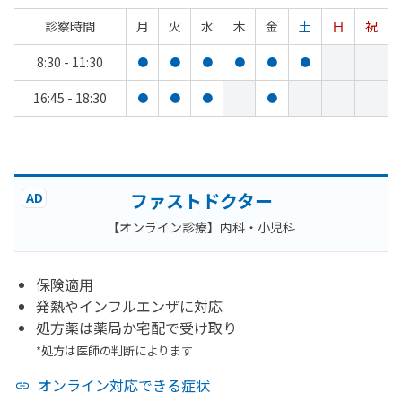
診察時間
月
火
水
木
金
土
日
祝
8:30 - 11:30
●
●
●
●
●
●
16:45 - 18:30
●
●
●
●
ファストドクター
AD
【オンライン診療】内科・小児科
保険適用
発熱やインフルエンザに対応
処方薬は薬局か宅配で受け取り
*処方は医師の判断によります
オンライン対応できる症状