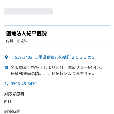
医療法人紀平医院
内科・​小児科
〒519-1402
三重県伊賀市柘植町２０３３の２
名阪国道上柘植ＩＣより
３分。
国道２５号線沿い。
柘植郵便局の
隣。、
ＪＲ柘植駅より
車で
３分。
0595-45-5470
対応診療科
内科
診療時間