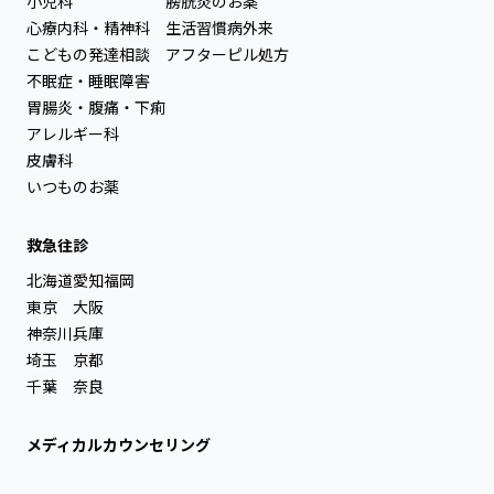
小児科
膀胱炎のお薬
心療内科・精神科
生活習慣病外来
こどもの発達相談
アフターピル処方
不眠症・睡眠障害
胃腸炎・腹痛・下痢
アレルギー科
皮膚科
いつものお薬
救急往診
北海道
愛知
福岡
東京
大阪
神奈川
兵庫
埼玉
京都
千葉
奈良
メディカルカウンセリング