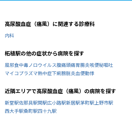
高尿酸血症（痛風）に関連する診療科
内科
柘植駅の他の症状から病院を探す
風邪
食中毒
ノロウイルス
腹痛
頭痛
胃腸炎
咳
便秘
嘔吐
マイコプラズマ
熱中症
下痢
膀胱炎
血便
動悸
近隣エリアで高尿酸血症（痛風）の病院を探す
新堂駅
佐那具駅
関駅
広小路駅
新居駅
茅町駅
上野市駅
西大手駅
桑町駅
四十九駅