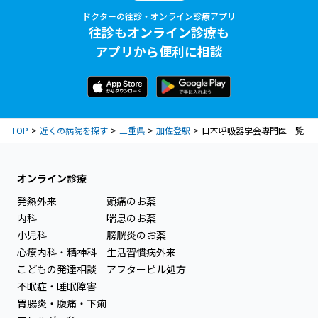
ドクターの往診・オンライン診療アプリ
往診もオンライン診療も
アプリから便利に相談
TOP
近くの病院を探す
三重県
加佐登駅
日本呼吸器学会専門医一覧
オンライン診療
発熱外来
頭痛のお薬
内科
喘息のお薬
小児科
膀胱炎のお薬
心療内科・精神科
生活習慣病外来
こどもの発達相談
アフターピル処方
不眠症・睡眠障害
胃腸炎・腹痛・下痢