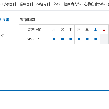
・​呼吸器科・​循環器科・​神経内科・​外科・​糖尿病内科・​心臓血管外科・
乳腺外科・​歯科・​歯科口腔外科・​リハビリテーション・​脳神経外科
潰５番
診療時間
診察時間
月
火
水
木
金
土
日
すぐ
8:45 - 12:00
●
●
●
●
●
●