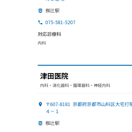
椥辻駅
075-581-5207
対応診療科
内科
津田医院
内科・​消化器科・​循環器科・​神経内科
〒607-8181
京都府京都市山科区大宅打
４－１
椥辻駅