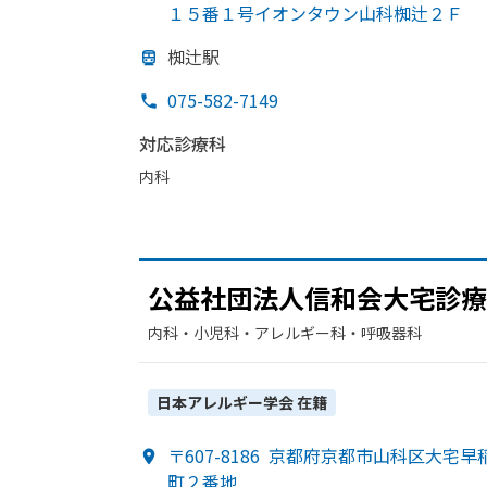
１５番１号イオンタウン山科椥辻２Ｆ
椥辻駅
075-582-7149
対応診療科
内科
公益社団法人信和会大宅診療
内科・​小児科・​アレルギー科・​呼吸器科
日本アレルギー学会
在籍
〒607-8186
京都府京都市山科区大宅早
町２番地