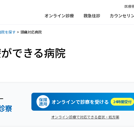
医療
オンライン診療
救急往診
カウンセリ
病院を探す
頭痛対応病院
療ができる病院
ー
保険
オンラインで診察を受ける
24時間受付
適用
診察
オンライン診療で対応できる症状・処方薬