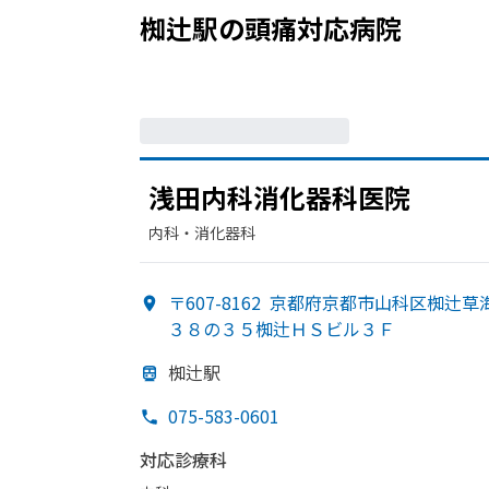
椥辻駅
の
頭痛
対応病院
浅田内科消化器科医院
内科・​消化器科
〒607-8162
京都府京都市山科区椥辻草
３８の３５椥辻ＨＳビル３Ｆ
椥辻駅
075-583-0601
対応診療科