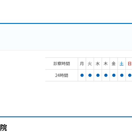
診察時間
月
火
水
木
金
土
日
24時間
●
●
●
●
●
●
●
院