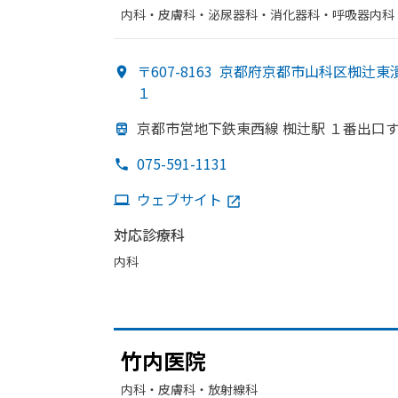
内科・​皮膚科・​泌尿器科・​消化器科・​呼吸器内科
外科・​婦人科・​内分泌科・​放射線科・​胃腸科・​
〒607-8163
京都府京都市山科区椥辻東
１
京都市営地下鉄東西線 椥辻駅 １番出口
075-591-1131
ウェブサイト
対応診療科
内科
竹内医院
内科・​皮膚科・​放射線科