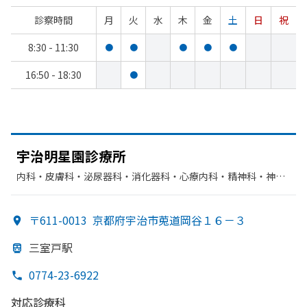
診察時間
月
火
水
木
金
土
日
祝
8:30 - 11:30
●
●
●
●
●
16:50 - 18:30
●
宇治明星園診療所
内科・​皮膚科・​泌尿器科・​消化器科・​心療内科・​精神科・神経
科・​外科・​肛門科・​神経内科・​呼吸器科・​整形外科・​胃腸科・​
循環器科
〒611-0013
京都府宇治市莵道岡谷１６－３
三室戸駅
0774-23-6922
対応診療科