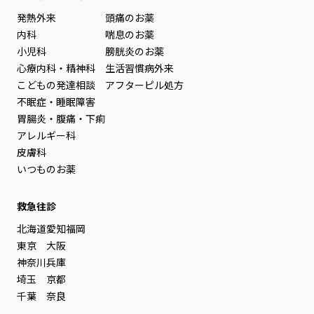
発熱外来
頭痛のお薬
内科
喘息のお薬
小児科
膀胱炎のお薬
心療内科・精神科
生活習慣病外来
こどもの発達相談
アフターピル処方
不眠症・睡眠障害
胃腸炎・腹痛・下痢
アレルギー科
皮膚科
いつものお薬
救急往診
北海道
愛知
福岡
東京
大阪
神奈川
兵庫
埼玉
京都
千葉
奈良