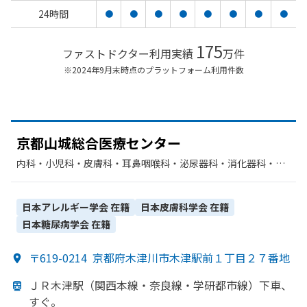
24時間
●
●
●
●
●
●
●
●
175
ファストドクター利用実績
万件
※2024年9月末時点のプラットフォーム利用件数
京都山城総合医療センター
内科・​小児科・​皮膚科・​耳鼻咽喉科・​泌尿器科・​消化器科・​呼
吸器内科・​神経内科・​呼吸器科・​外科・​整形外科・​脳神経外
科・​リハビリテーション・​放射線科・​産婦人科・​眼科・​内分泌
科・​麻酔科・​循環器科・​リウマチ科・​呼吸器外科・​糖尿病内
日本アレルギー学会
在籍
日本皮膚科学会
在籍
科・​乳腺外科・​小児外科・​人工透析・​腎臓内科・外科
日本糖尿病学会
在籍
〒619-0214
京都府木津川市木津駅前１丁目２７番地
ＪＲ木津駅
（関西本線・奈良線・学研都市線）
下車、
すぐ。