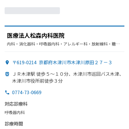
医療法人松森内科医院
内科・​消化器科・​呼吸器内科・​アレルギー科・​放射線科・​糖尿
病内科・​神経内科・​内分泌科・​胃腸科・​循環器科
〒619-0214
京都府木津川市木津川原田２７－３
ＪＲ木津駅 徒歩５〜１０分、
木津川市巡回バス木津、
木津川市役所前徒歩３分
0774-73-0669
対応診療科
呼吸器内科
診療時間