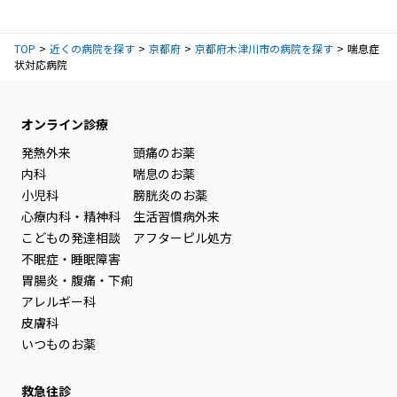
TOP
近くの病院を探す
京都府
京都府木津川市の病院を探す
喘息症
状対応病院
オンライン診療
発熱外来
頭痛のお薬
内科
喘息のお薬
小児科
膀胱炎のお薬
心療内科・精神科
生活習慣病外来
こどもの発達相談
アフターピル処方
不眠症・睡眠障害
胃腸炎・腹痛・下痢
アレルギー科
皮膚科
いつものお薬
救急往診