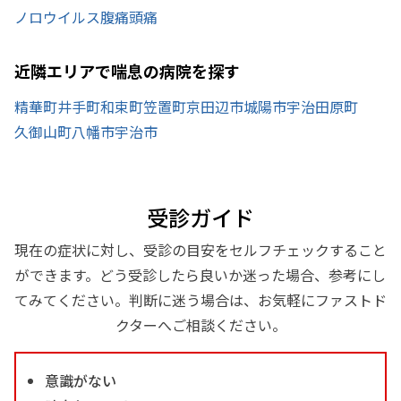
ノロウイルス
腹痛
頭痛
近隣エリアで喘息の病院を探す
精華町
井手町
和束町
笠置町
京田辺市
城陽市
宇治田原町
久御山町
八幡市
宇治市
受診ガイド
現在の症状に対し、受診の目安をセルフチェックすること
ができます。どう受診したら良いか迷った場合、参考にし
てみてください。判断に迷う場合は、お気軽にファストド
クターへご相談ください。
意識がない