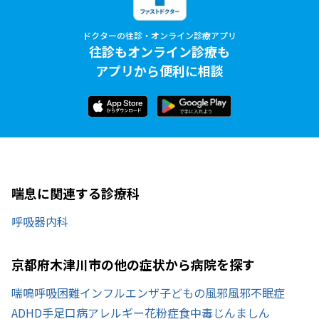
ドクターの往診・オンライン診療アプリ
往診もオンライン診療も
アプリから便利に相談
喘息に関連する診療科
呼吸器内科
京都府木津川市の他の症状から病院を探す
喘鳴
呼吸困難
インフルエンザ
子どもの風邪
風邪
不眠症
ADHD
手足口病
アレルギー
花粉症
食中毒
じんましん