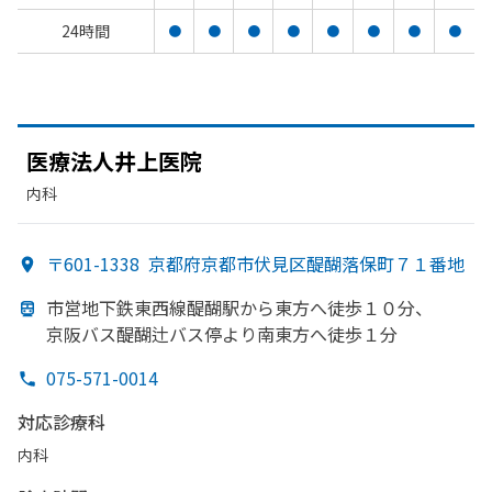
24時間
●
●
●
●
●
●
●
●
医療法人井上医院
内科
〒601-1338
京都府京都市伏見区醍醐落保町７１番地
市営地下鉄東西線醍醐駅から
東方
へ
徒歩１０分、
京阪バス醍醐辻バス停より
南東方
へ
徒歩１分
075-571-0014
対応診療科
内科