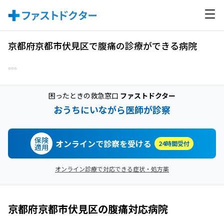
京都府京都市伏見区で腹痛の診療ができる病院
困ったときの救急窓口
ファストドクター
おうちにいながら医師が診察
保険
オンラインで診察を受ける
24時間受付
適用
オンライン診療で対応できる症状・処方薬
京都府京都市伏見区
の
腹痛
対応病院