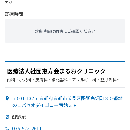
内科
診療時間
診察時間は病院にご確認ください
医療法人社団恵寿会まる
おクリニック
内科・​小児科・​皮膚科・​消化器科・​アレルギー科・​整形外科・​
循環器科・​糖尿病内科・​血液内科
〒601-1375
京都府京都市伏見区醍醐高畑町３０番地
の１パセオダイゴロー西館２Ｆ
醍醐駅
075-575-2611