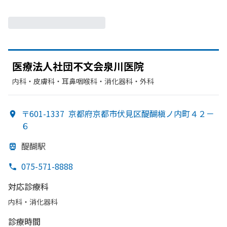
医療法人社団不文会泉川医院
内科・​皮膚科・​耳鼻咽喉科・​消化器科・​外科
〒601-1337
京都府京都市伏見区醍醐槇ノ内町４２－
６
醍醐駅
075-571-8888
対応診療科
内科・​消化器科
診療時間