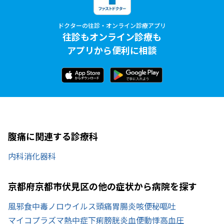
ドクターの往診・オンライン診療アプリ
往診もオンライン診療も
アプリから便利に相談
腹痛に関連する診療科
内科
消化器科
京都府京都市伏見区の他の症状から病院を探す
風邪
食中毒
ノロウイルス
頭痛
胃腸炎
咳
便秘
嘔吐
マイコプラズマ
熱中症
下痢
膀胱炎
血便
動悸
高血圧