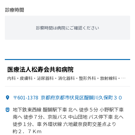
診療時間
診察時間は病院にご確認ください
医療法人松寿会共和病院
内科・​皮膚科・​泌尿器科・​消化器科・​整形外科・​放射線科・​形
成外科・​循環器科・​呼吸器外科・​リハビリテーション・​麻酔
科・​神経内科・​老年内科・​外科
〒601-1378
京都府京都市伏見区醍醐川久保町３０
地下鉄東西線 醍醐駅下車 北へ
徒歩５分 小野駅下車
南へ
徒歩７分、
京阪バス 中山団地 バス停下車 北へ
徒歩１分、
車 外環状線 六地蔵奈良町交差点より
約２．
７Ｋｍ