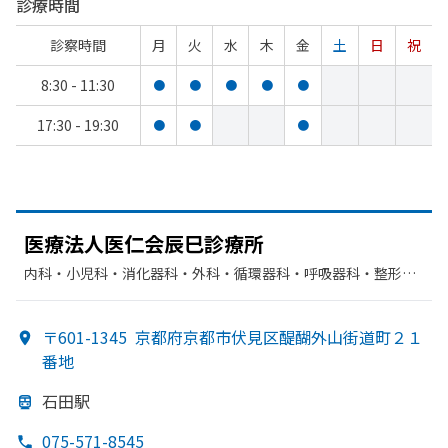
診療時間
診察時間
月
火
水
木
金
土
日
祝
8:30 - 11:30
●
●
●
●
●
17:30 - 19:30
●
●
●
医療法人医仁会辰巳診療所
内科・​小児科・​消化器科・​外科・​循環器科・​呼吸器科・​整形外
科
〒601-1345
京都府京都市伏見区醍醐外山街道町２１
番地
石田駅
075-571-8545