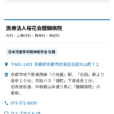
医療法人桜花会醍醐病院
内科・​心療内科・​精神科・神経科
日本児童青年精神医学会
在籍
〒601-1433
京都府京都市伏見区石田大山町７２
京都市地下鉄東西線
「六地蔵」駅、
「石田」
駅より
徒歩１０分。
京阪バス「畑町」
下車徒歩２分。
旧奈良街道、
中御蔵山本通り角に
「醍醐病院」の
看板。
075-571-0030
ウェブサイト