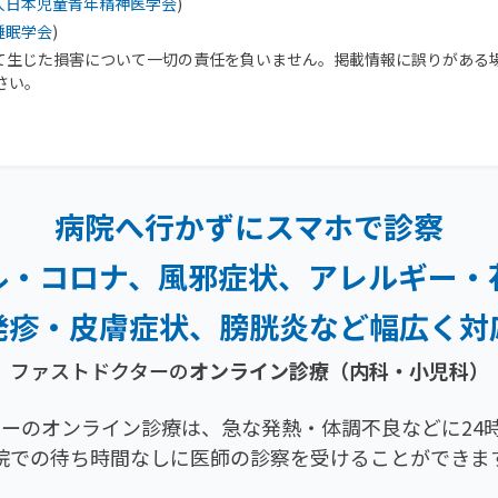
人日本児童青年精神医学会
)
睡眠学会
)
て生じた損害について一切の責任を負いません。掲載情報に誤りがある
さい。
病院へ行かずにスマホで診察
ル・コロナ、風邪症状、
アレルギー・
発疹・
皮膚症状、膀胱炎など幅広く対
ファストドクターの
オンライン診療（内科・小児科）
ーのオンライン診療は、急な発熱・体調不良などに24時
院での待ち時間なしに医師の診察を受けることができま