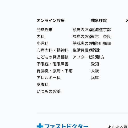
オンライン診療
救急往診
発熱外来
頭痛のお薬
北海道
京都
内科
喘息のお薬
東京
奈良
小児科
膀胱炎のお薬
神奈川
福岡
心療内科・精神科
生活習慣病外来
埼玉
こどもの発達相談
アフターピル処方
千葉
不眠症・睡眠障害
愛知
胃腸炎・腹痛・下痢
大阪
アレルギー科
兵庫
皮膚科
いつものお薬
よくある質