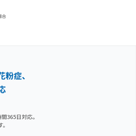
場合
花粉症、
応
間365日対応。
す。