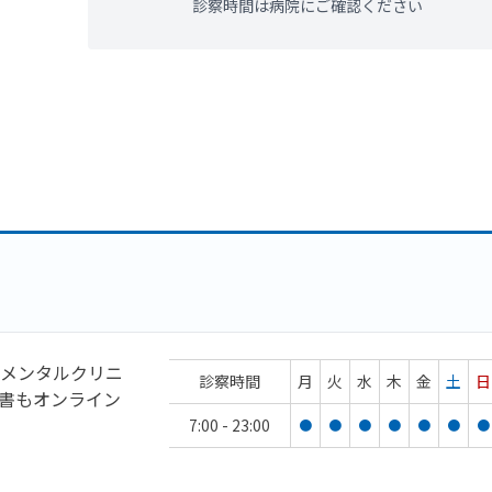
診察時間は病院にご確認ください
メンタルクリニ
診察時間
月
火
水
木
金
土
日
書もオンライン
7:00 - 23:00
●
●
●
●
●
●
●