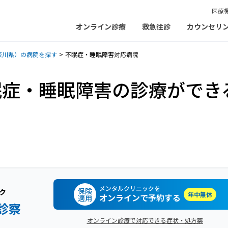
医療
オンライン診療
救急往診
カウンセリ
奈川県）の病院を探す
不眠症・睡眠障害対応病院
眠症・睡眠障害の診療ができ
メンタルクリニックを
保険
ク
年中無休
オンラインで予約する
適用
診察
オンライン診療で対応できる症状・処方薬