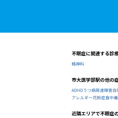
不眠症に関連する診
精神科
市大医学部駅の他の
ADHD
うつ病
発達障害
自
アレルギー
花粉症
食中毒
近隣エリアで不眠症