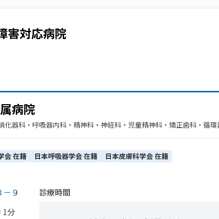
障害
対応病院
属病院
​消化器科・​呼吸器内科・​精神科・神経科・​児童精神科・​矯正歯科・​循環
外科・​呼吸器外科・​緩和ケア・​神経内科・​眼科・​臨床検査・病理診断・
経外科・​救急科・​心臓血管外科・​リハビリテーション・​感染症内科・​放射
内科・外科・​糖尿病内科
学会
在籍
日本呼吸器学会
在籍
日本皮膚科学会
在籍
３－９
診療時間
 1分