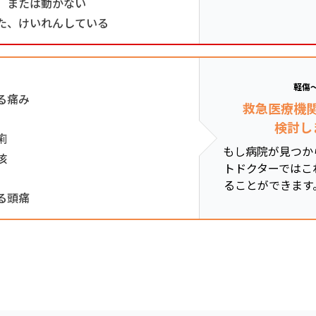
、または動かない
た、けいれんしている
軽傷
る痛み
救急医療機
検討し
痢
もし病院が見つか
咳
トドクターではこ
ることができます
る頭痛