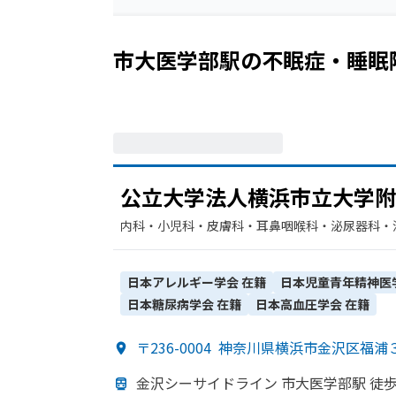
市大医学部駅
の
不眠症・睡眠
公立大学法人横浜市立大学附
内科・​小児科・​皮膚科・​耳鼻咽喉科・​泌尿器科・
科・​リウマチ科・​整形外科・​産婦人科・​歯科口腔
器科・​腎臓内科・外科・​外科・​血液内科・​脳神
科・​乳腺外科・​麻酔科・​歯科・​形成外科・​腫瘍
日本アレルギー学会
在籍
日本児童青年精神医
日本糖尿病学会
在籍
日本高血圧学会
在籍
〒236-0004
神奈川県横浜市金沢区福浦
金沢シーサイドライン 市大医学部
駅 徒歩